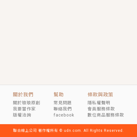
短劇原著｜《離婚後，禁欲大佬爬墻偷吻小孕妻》坊間
傳聞，顧總沒有太太、不需要情人，卻寵愛著他的私人
醫生？！
穿越｜《穿越遠古後成了野人娘子》你好，一起爬山
嗎？被男友推下山，直接穿越到遠古時代的那種......
關於我們
幫助
條款與政策
關於琅琅原創
常見問題
隱私權聲明
我要當作家
聯絡我們
會員服務條款
版權洽詢
facebook
數位商品服務條款
聯合線上公司 著作權所有 © udn.com. All Rights Reserved.