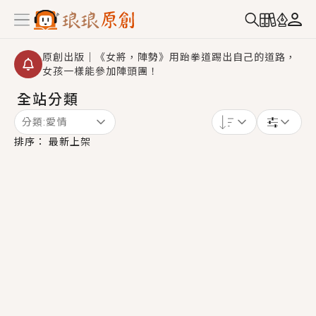
原創出版｜《女將，陣勢》用跆拳道踢出自己的道路，
女孩一樣能參加陣頭團！
全站分類
創,作家招募｜華文小說創作首選！有機會獲得豐富廣宣
資源、專屬服務與獨享福利！
分類:
愛情
小編心動書單｜《離婚你提的，二婚嫁大佬，你哭什
排序：
最新上架
麼？》追妻火葬場！前夫失憶移情別戀，她頭也不回找
新歡，他居然還後悔了？
GL｜《夏日與檸檬與重疊世界》炎熱的夏日、檸檬的香
氣、互相愛慕的兩位少女，今夏最推純愛GL漫畫！
BL｜《費洛蒙中毒》救命！特殊費洛蒙體質世界觀，無
法抗拒的吸引力，已中毒Σ>―(〃°ω°〃)♡→
OMG你嚇到我了｜《陰陽鬼店》上班族買了房子模型，
但現實中買下的竟是屬於他的停屍櫃？！
言情｜《國語推行員》每個人心中都有一個連自己也無
法改變的永恆， 他的一生將不由自主追逐著她……