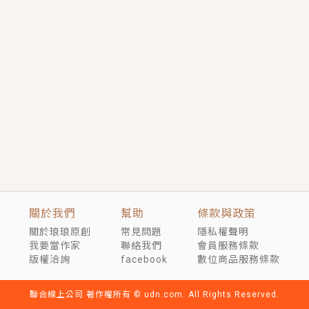
短劇原著｜《離婚後，禁欲大佬爬墻偷吻小孕妻》坊間
傳聞，顧總沒有太太、不需要情人，卻寵愛著他的私人
醫生？！
穿越｜《穿越遠古後成了野人娘子》你好，一起爬山
嗎？被男友推下山，直接穿越到遠古時代的那種......
關於我們
幫助
條款與政策
關於琅琅原創
常見問題
隱私權聲明
我要當作家
聯絡我們
會員服務條款
版權洽詢
facebook
數位商品服務條款
聯合線上公司 著作權所有 © udn.com. All Rights Reserved.