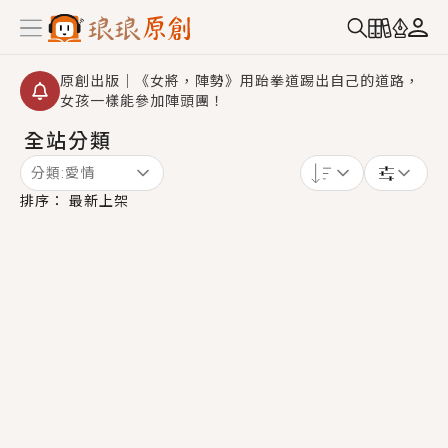
原創出版｜《女將，陣勢》用跆拳道踢出自己的道路，
女孩一樣能參加陣頭團！
全站分類
創,作家招募｜華文小說創作首選！有機會獲得豐富廣宣
資源、專屬服務與獨享福利！
分類:
愛情
小編心動書單｜《離婚你提的，二婚嫁大佬，你哭什
排序：
最新上架
麼？》追妻火葬場！前夫失憶移情別戀，她頭也不回找
新歡，他居然還後悔了？
GL｜《夏日與檸檬與重疊世界》炎熱的夏日、檸檬的香
氣、互相愛慕的兩位少女，今夏最推純愛GL漫畫！
BL｜《費洛蒙中毒》救命！特殊費洛蒙體質世界觀，無
法抗拒的吸引力，已中毒Σ>―(〃°ω°〃)♡→
OMG你嚇到我了｜《陰陽鬼店》上班族買了房子模型，
但現實中買下的竟是屬於他的停屍櫃？！
言情｜《國語推行員》每個人心中都有一個連自己也無
法改變的永恆， 他的一生將不由自主追逐著她……