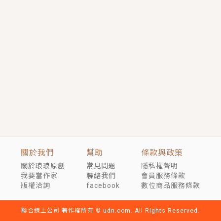
短劇原著｜《離婚後，禁欲大佬爬墻偷吻小孕妻》坊間
傳聞，顧總沒有太太、不需要情人，卻寵愛著他的私人
醫生？！
穿越｜《穿越遠古後成了野人娘子》你好，一起爬山
嗎？被男友推下山，直接穿越到遠古時代的那種......
關於我們
幫助
條款與政策
關於琅琅原創
常見問題
隱私權聲明
我要當作家
聯絡我們
會員服務條款
版權洽詢
facebook
數位商品服務條款
聯合線上公司 著作權所有 © udn.com. All Rights Reserved.