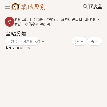
原創出版｜《女將，陣勢》用跆拳道踢出自己的道路，
女孩一樣能參加陣頭團！
全站分類
創,作家招募｜華文小說創作首選！有機會獲得豐富廣宣
資源、專屬服務與獨享福利！
分類:
第一屆原創大賞
小編心動書單｜《離婚你提的，二婚嫁大佬，你哭什
排序：
最新上架
麼？》追妻火葬場！前夫失憶移情別戀，她頭也不回找
新歡，他居然還後悔了？
GL｜《夏日與檸檬與重疊世界》炎熱的夏日、檸檬的香
氣、互相愛慕的兩位少女，今夏最推純愛GL漫畫！
BL｜《費洛蒙中毒》救命！特殊費洛蒙體質世界觀，無
法抗拒的吸引力，已中毒Σ>―(〃°ω°〃)♡→
OMG你嚇到我了｜《陰陽鬼店》上班族買了房子模型，
但現實中買下的竟是屬於他的停屍櫃？！
言情｜《國語推行員》每個人心中都有一個連自己也無
法改變的永恆， 他的一生將不由自主追逐著她……