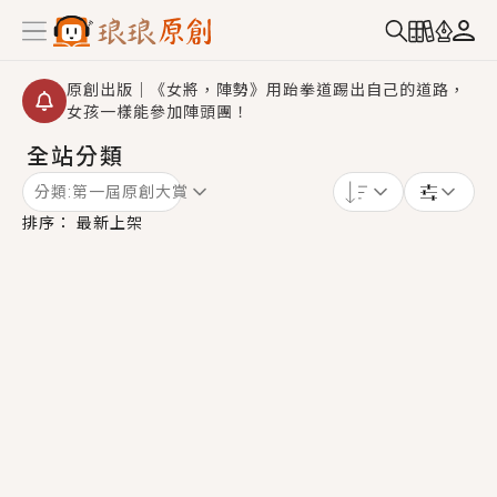
原創出版｜《女將，陣勢》用跆拳道踢出自己的道路，
女孩一樣能參加陣頭團！
全站分類
創,作家招募｜華文小說創作首選！有機會獲得豐富廣宣
資源、專屬服務與獨享福利！
分類:
第一屆原創大賞
小編心動書單｜《離婚你提的，二婚嫁大佬，你哭什
排序：
最新上架
麼？》追妻火葬場！前夫失憶移情別戀，她頭也不回找
新歡，他居然還後悔了？
GL｜《夏日與檸檬與重疊世界》炎熱的夏日、檸檬的香
氣、互相愛慕的兩位少女，今夏最推純愛GL漫畫！
BL｜《費洛蒙中毒》救命！特殊費洛蒙體質世界觀，無
法抗拒的吸引力，已中毒Σ>―(〃°ω°〃)♡→
OMG你嚇到我了｜《陰陽鬼店》上班族買了房子模型，
但現實中買下的竟是屬於他的停屍櫃？！
言情｜《國語推行員》每個人心中都有一個連自己也無
法改變的永恆， 他的一生將不由自主追逐著她……