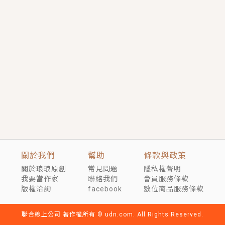
短劇原著｜《離婚後，禁欲大佬爬墻偷吻小孕妻》坊間
傳聞，顧總沒有太太、不需要情人，卻寵愛著他的私人
醫生？！
穿越｜《穿越遠古後成了野人娘子》你好，一起爬山
嗎？被男友推下山，直接穿越到遠古時代的那種......
關於我們
幫助
條款與政策
關於琅琅原創
常見問題
隱私權聲明
我要當作家
聯絡我們
會員服務條款
版權洽詢
facebook
數位商品服務條款
聯合線上公司 著作權所有 © udn.com. All Rights Reserved.