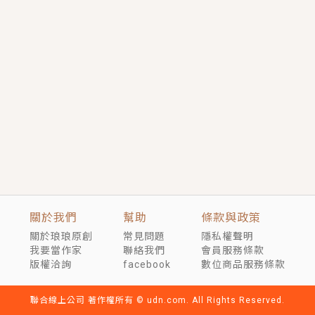
短劇原著｜《離婚後，禁欲大佬爬墻偷吻小孕妻》坊間
傳聞，顧總沒有太太、不需要情人，卻寵愛著他的私人
醫生？！
穿越｜《穿越遠古後成了野人娘子》你好，一起爬山
嗎？被男友推下山，直接穿越到遠古時代的那種......
關於我們
幫助
條款與政策
關於琅琅原創
常見問題
隱私權聲明
我要當作家
聯絡我們
會員服務條款
版權洽詢
facebook
數位商品服務條款
聯合線上公司 著作權所有 © udn.com. All Rights Reserved.