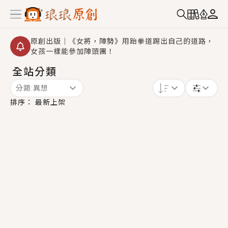
原創出版｜《女將，陣勢》用跆拳道踢出自己的道路，
女孩一樣能參加陣頭團！
全站分類
創,作家招募｜華文小說創作首選！有機會獲得豐富廣宣
資源、專屬服務與獨享福利！
分類:
異想
小編心動書單｜《離婚你提的，二婚嫁大佬，你哭什
排序：
最新上架
麼？》追妻火葬場！前夫失憶移情別戀，她頭也不回找
新歡，他居然還後悔了？
GL｜《夏日與檸檬與重疊世界》炎熱的夏日、檸檬的香
氣、互相愛慕的兩位少女，今夏最推純愛GL漫畫！
BL｜《費洛蒙中毒》救命！特殊費洛蒙體質世界觀，無
法抗拒的吸引力，已中毒Σ>―(〃°ω°〃)♡→
OMG你嚇到我了｜《陰陽鬼店》上班族買了房子模型，
但現實中買下的竟是屬於他的停屍櫃？！
言情｜《國語推行員》每個人心中都有一個連自己也無
法改變的永恆， 他的一生將不由自主追逐著她……