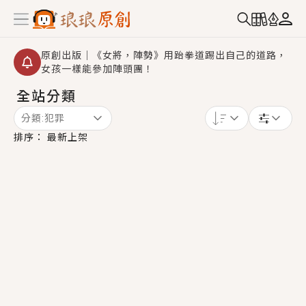
原創出版｜《女將，陣勢》用跆拳道踢出自己的道路，
女孩一樣能參加陣頭團！
全站分類
創,作家招募｜華文小說創作首選！有機會獲得豐富廣宣
資源、專屬服務與獨享福利！
分類:
犯罪
小編心動書單｜《離婚你提的，二婚嫁大佬，你哭什
排序：
最新上架
麼？》追妻火葬場！前夫失憶移情別戀，她頭也不回找
新歡，他居然還後悔了？
GL｜《夏日與檸檬與重疊世界》炎熱的夏日、檸檬的香
氣、互相愛慕的兩位少女，今夏最推純愛GL漫畫！
BL｜《費洛蒙中毒》救命！特殊費洛蒙體質世界觀，無
法抗拒的吸引力，已中毒Σ>―(〃°ω°〃)♡→
OMG你嚇到我了｜《陰陽鬼店》上班族買了房子模型，
但現實中買下的竟是屬於他的停屍櫃？！
言情｜《國語推行員》每個人心中都有一個連自己也無
法改變的永恆， 他的一生將不由自主追逐著她……