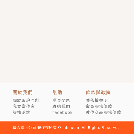
短劇原著｜《離婚後，禁欲大佬爬墻偷吻小孕妻》坊間
傳聞，顧總沒有太太、不需要情人，卻寵愛著他的私人
醫生？！
穿越｜《穿越遠古後成了野人娘子》你好，一起爬山
嗎？被男友推下山，直接穿越到遠古時代的那種......
關於我們
幫助
條款與政策
關於琅琅原創
常見問題
隱私權聲明
我要當作家
聯絡我們
會員服務條款
版權洽詢
facebook
數位商品服務條款
聯合線上公司 著作權所有 © udn.com. All Rights Reserved.