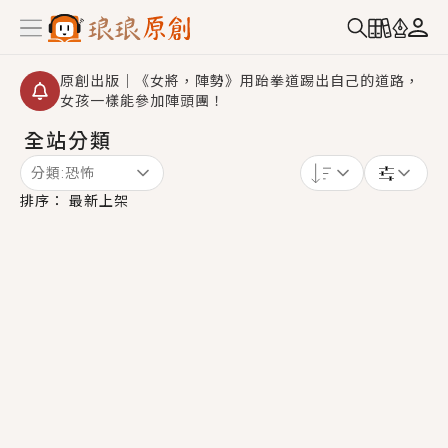
原創出版｜《女將，陣勢》用跆拳道踢出自己的道路，
女孩一樣能參加陣頭團！
全站分類
創,作家招募｜華文小說創作首選！有機會獲得豐富廣宣
資源、專屬服務與獨享福利！
分類:
恐怖
小編心動書單｜《離婚你提的，二婚嫁大佬，你哭什
排序：
最新上架
麼？》追妻火葬場！前夫失憶移情別戀，她頭也不回找
新歡，他居然還後悔了？
GL｜《夏日與檸檬與重疊世界》炎熱的夏日、檸檬的香
氣、互相愛慕的兩位少女，今夏最推純愛GL漫畫！
BL｜《費洛蒙中毒》救命！特殊費洛蒙體質世界觀，無
法抗拒的吸引力，已中毒Σ>―(〃°ω°〃)♡→
OMG你嚇到我了｜《陰陽鬼店》上班族買了房子模型，
但現實中買下的竟是屬於他的停屍櫃？！
言情｜《國語推行員》每個人心中都有一個連自己也無
法改變的永恆， 他的一生將不由自主追逐著她……