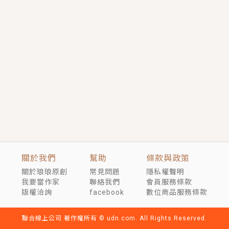
短劇原著｜《離婚後，禁欲大佬爬墻偷吻小孕妻》坊間
傳聞，顧總沒有太太、不需要情人，卻寵愛著他的私人
醫生？！
穿越｜《穿越遠古後成了野人娘子》你好，一起爬山
嗎？被男友推下山，直接穿越到遠古時代的那種......
關於我們
幫助
條款與政策
關於琅琅原創
常見問題
隱私權聲明
我要當作家
聯絡我們
會員服務條款
版權洽詢
facebook
數位商品服務條款
聯合線上公司 著作權所有 © udn.com. All Rights Reserved.