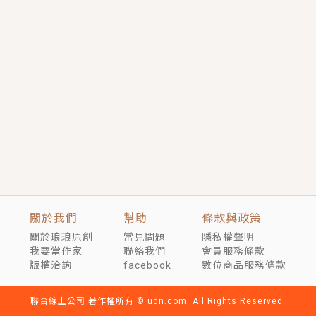
短劇原著｜《離婚後，禁欲大佬爬墻偷吻小孕妻》坊間
傳聞，顧總沒有太太、不需要情人，卻寵愛著他的私人
醫生？！
穿越｜《穿越遠古後成了野人娘子》你好，一起爬山
嗎？被男友推下山，直接穿越到遠古時代的那種......
關於我們
幫助
條款與政策
關於琅琅原創
常見問題
隱私權聲明
我要當作家
聯絡我們
會員服務條款
版權洽詢
facebook
數位商品服務條款
聯合線上公司 著作權所有 © udn.com. All Rights Reserved.