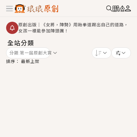
原創出版｜《女將，陣勢》用跆拳道踢出自己的道路，
女孩一樣能參加陣頭團！
全站分類
創,作家招募｜華文小說創作首選！有機會獲得豐富廣宣
資源、專屬服務與獨享福利！
分類:
第一屆原創大賞
小編心動書單｜《離婚你提的，二婚嫁大佬，你哭什
排序：
最新上架
麼？》追妻火葬場！前夫失憶移情別戀，她頭也不回找
新歡，他居然還後悔了？
GL｜《夏日與檸檬與重疊世界》炎熱的夏日、檸檬的香
氣、互相愛慕的兩位少女，今夏最推純愛GL漫畫！
BL｜《費洛蒙中毒》救命！特殊費洛蒙體質世界觀，無
法抗拒的吸引力，已中毒Σ>―(〃°ω°〃)♡→
OMG你嚇到我了｜《陰陽鬼店》上班族買了房子模型，
但現實中買下的竟是屬於他的停屍櫃？！
言情｜《國語推行員》每個人心中都有一個連自己也無
法改變的永恆， 他的一生將不由自主追逐著她……