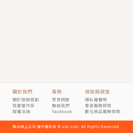
短劇原著｜《離婚後，禁欲大佬爬墻偷吻小孕妻》坊間
傳聞，顧總沒有太太、不需要情人，卻寵愛著他的私人
醫生？！
穿越｜《穿越遠古後成了野人娘子》你好，一起爬山
嗎？被男友推下山，直接穿越到遠古時代的那種......
關於我們
幫助
條款與政策
關於琅琅原創
常見問題
隱私權聲明
我要當作家
聯絡我們
會員服務條款
版權洽詢
facebook
數位商品服務條款
聯合線上公司 著作權所有 © udn.com. All Rights Reserved.