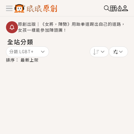
原創出版｜《女將，陣勢》用跆拳道踢出自己的道路，
女孩一樣能參加陣頭團！
全站分類
創,作家招募｜華文小說創作首選！有機會獲得豐富廣宣
資源、專屬服務與獨享福利！
分類:
LGBT+
小編心動書單｜《離婚你提的，二婚嫁大佬，你哭什
排序：
最新上架
麼？》追妻火葬場！前夫失憶移情別戀，她頭也不回找
新歡，他居然還後悔了？
GL｜《夏日與檸檬與重疊世界》炎熱的夏日、檸檬的香
氣、互相愛慕的兩位少女，今夏最推純愛GL漫畫！
BL｜《費洛蒙中毒》救命！特殊費洛蒙體質世界觀，無
法抗拒的吸引力，已中毒Σ>―(〃°ω°〃)♡→
OMG你嚇到我了｜《陰陽鬼店》上班族買了房子模型，
但現實中買下的竟是屬於他的停屍櫃？！
言情｜《國語推行員》每個人心中都有一個連自己也無
法改變的永恆， 他的一生將不由自主追逐著她……