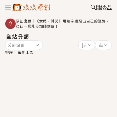
原創出版｜《女將，陣勢》用跆拳道踢出自己的道路，
女孩一樣能參加陣頭團！
全站分類
創,作家招募｜華文小說創作首選！有機會獲得豐富廣宣
資源、專屬服務與獨享福利！
分類:
全部
小編心動書單｜《離婚你提的，二婚嫁大佬，你哭什
排序：
最新上架
麼？》追妻火葬場！前夫失憶移情別戀，她頭也不回找
新歡，他居然還後悔了？
GL｜《夏日與檸檬與重疊世界》炎熱的夏日、檸檬的香
氣、互相愛慕的兩位少女，今夏最推純愛GL漫畫！
BL｜《費洛蒙中毒》救命！特殊費洛蒙體質世界觀，無
法抗拒的吸引力，已中毒Σ>―(〃°ω°〃)♡→
OMG你嚇到我了｜《陰陽鬼店》上班族買了房子模型，
但現實中買下的竟是屬於他的停屍櫃？！
言情｜《國語推行員》每個人心中都有一個連自己也無
法改變的永恆， 他的一生將不由自主追逐著她……