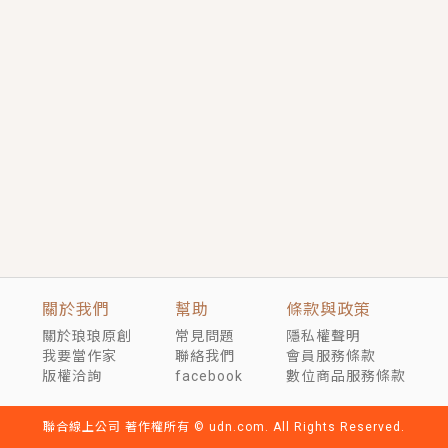
短劇原著｜《離婚後，禁欲大佬爬墻偷吻小孕妻》坊間
傳聞，顧總沒有太太、不需要情人，卻寵愛著他的私人
醫生？！
穿越｜《穿越遠古後成了野人娘子》你好，一起爬山
嗎？被男友推下山，直接穿越到遠古時代的那種......
關於我們
幫助
條款與政策
關於琅琅原創
常見問題
隱私權聲明
我要當作家
聯絡我們
會員服務條款
版權洽詢
facebook
數位商品服務條款
聯合線上公司 著作權所有 © udn.com. All Rights Reserved.