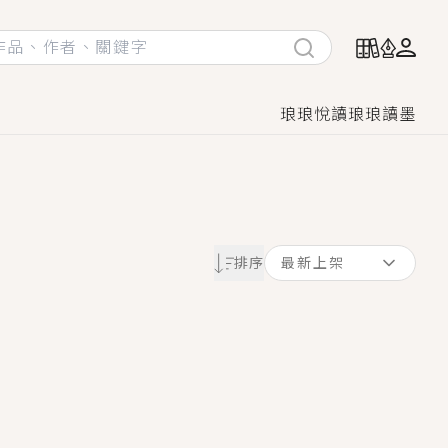
琅琅悅讀
琅琅讀墨
她頭也不回找新歡，他居然還後悔了？
排序
最新上架
GL漫畫！
♡→
！
著她……