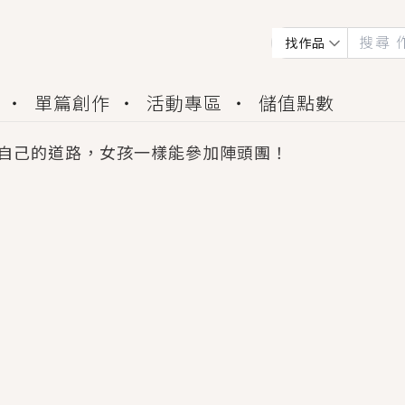
找作品
單篇創作
活動專區
儲值點數
自己的道路，女孩一樣能參加陣頭團！
會獲得豐富廣宣資源、專屬服務與獨享福利！
佬，你哭什麼？》追妻火葬場！前夫失憶移情別戀，
夏日、檸檬的香氣、互相愛慕的兩位少女，今夏最推純愛
世界觀，無法抗拒的吸引力，已中毒Σ>―(〃°ω°〃)
買了房子模型，但現實中買下的竟是屬於他的停屍櫃？
個連自己也無法改變的永恆， 他的一生將不由自主追逐