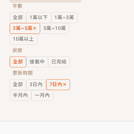
字數
短劇原著｜《離婚後，禁欲大佬爬墻偷吻
全部
1萬以下
1萬~3萬
穿越｜《穿越遠古後成了野人娘子》你好，
3萬~5萬
✕
5萬~10萬
10萬以上
狀態
全部
連載中
已完結
更新時間
全部
3日內
7日內
✕
半月內
一月內