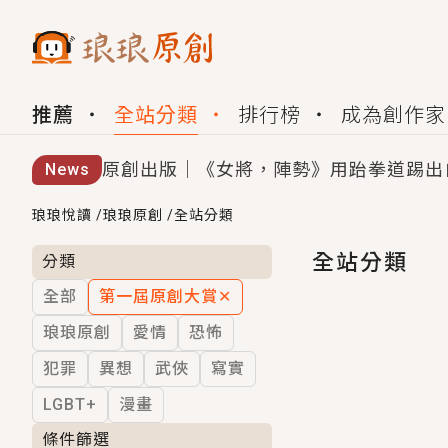
推薦
全站分類
排行榜
成為創作家
原創出版｜《女將，陣勢》用跆拳道踢出
News
創,作家招募｜華文小說創作首選！有機
琅琅悅讀
/
琅琅原創
/
全站分類
小編心動書單｜《離婚你提的，二婚嫁大
全站分類
分類
全部
第一屆原創大賞
✕
GL｜《夏日與檸檬與重疊世界》炎熱的
琅琅原創
愛情
恐怖
BL｜《費洛蒙中毒》救命！特殊費洛蒙體質
犯罪
異想
武俠
寫實
OMG你嚇到我了｜《陰陽鬼店》上班族
LGBT+
漫畫
言情｜《國語推行員》每個人心中都有一
條件篩選