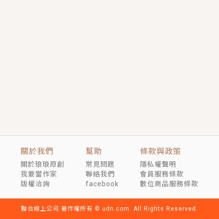
短劇原著｜《離婚後，禁欲大佬爬墻偷吻小孕妻》坊間
傳聞，顧總沒有太太、不需要情人，卻寵愛著他的私人
醫生？！
穿越｜《穿越遠古後成了野人娘子》你好，一起爬山
嗎？被男友推下山，直接穿越到遠古時代的那種......
關於我們
幫助
條款與政策
關於琅琅原創
常見問題
隱私權聲明
我要當作家
聯絡我們
會員服務條款
版權洽詢
facebook
數位商品服務條款
聯合線上公司 著作權所有 © udn.com. All Rights Reserved.