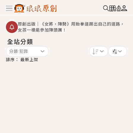
原創出版｜《女將，陣勢》用跆拳道踢出自己的道路，
女孩一樣能參加陣頭團！
全站分類
創,作家招募｜華文小說創作首選！有機會獲得豐富廣宣
資源、專屬服務與獨享福利！
分類:
犯罪
小編心動書單｜《離婚你提的，二婚嫁大佬，你哭什
排序：
最新上架
麼？》追妻火葬場！前夫失憶移情別戀，她頭也不回找
新歡，他居然還後悔了？
GL｜《夏日與檸檬與重疊世界》炎熱的夏日、檸檬的香
氣、互相愛慕的兩位少女，今夏最推純愛GL漫畫！
BL｜《費洛蒙中毒》救命！特殊費洛蒙體質世界觀，無
法抗拒的吸引力，已中毒Σ>―(〃°ω°〃)♡→
OMG你嚇到我了｜《陰陽鬼店》上班族買了房子模型，
但現實中買下的竟是屬於他的停屍櫃？！
言情｜《國語推行員》每個人心中都有一個連自己也無
法改變的永恆， 他的一生將不由自主追逐著她……