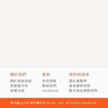
短劇原著｜《離婚後，禁欲大佬爬墻偷吻小孕妻》坊間
傳聞，顧總沒有太太、不需要情人，卻寵愛著他的私人
醫生？！
穿越｜《穿越遠古後成了野人娘子》你好，一起爬山
嗎？被男友推下山，直接穿越到遠古時代的那種......
關於我們
幫助
條款與政策
關於琅琅原創
常見問題
隱私權聲明
我要當作家
聯絡我們
會員服務條款
版權洽詢
facebook
數位商品服務條款
聯合線上公司 著作權所有 © udn.com. All Rights Reserved.