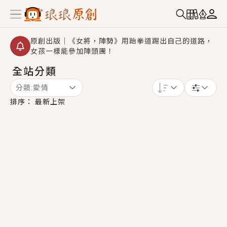
原創出版｜《女將，陣勢》用跆拳道踢出自己的道路，
女孩一樣能參加陣頭團！
全站分類
創,作家招募｜華文小說創作首選！有機會獲得豐富廣宣
資源、專屬服務與獨享福利！
分類:
愛情
小編心動書單｜《離婚你提的，二婚嫁大佬，你哭什
排序：
最新上架
麼？》追妻火葬場！前夫失憶移情別戀，她頭也不回找
新歡，他居然還後悔了？
GL｜《夏日與檸檬與重疊世界》炎熱的夏日、檸檬的香
氣、互相愛慕的兩位少女，今夏最推純愛GL漫畫！
BL｜《費洛蒙中毒》救命！特殊費洛蒙體質世界觀，無
法抗拒的吸引力，已中毒Σ>―(〃°ω°〃)♡→
OMG你嚇到我了｜《陰陽鬼店》上班族買了房子模型，
但現實中買下的竟是屬於他的停屍櫃？！
言情｜《國語推行員》每個人心中都有一個連自己也無
法改變的永恆， 他的一生將不由自主追逐著她……