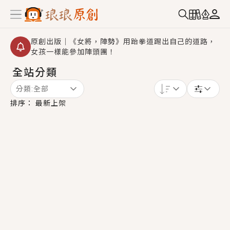
原創出版｜《女將，陣勢》用跆拳道踢出自己的道路，
女孩一樣能參加陣頭團！
全站分類
創,作家招募｜華文小說創作首選！有機會獲得豐富廣宣
資源、專屬服務與獨享福利！
分類:
全部
小編心動書單｜《離婚你提的，二婚嫁大佬，你哭什
排序：
最新上架
麼？》追妻火葬場！前夫失憶移情別戀，她頭也不回找
新歡，他居然還後悔了？
GL｜《夏日與檸檬與重疊世界》炎熱的夏日、檸檬的香
氣、互相愛慕的兩位少女，今夏最推純愛GL漫畫！
BL｜《費洛蒙中毒》救命！特殊費洛蒙體質世界觀，無
法抗拒的吸引力，已中毒Σ>―(〃°ω°〃)♡→
OMG你嚇到我了｜《陰陽鬼店》上班族買了房子模型，
但現實中買下的竟是屬於他的停屍櫃？！
言情｜《國語推行員》每個人心中都有一個連自己也無
法改變的永恆， 他的一生將不由自主追逐著她……