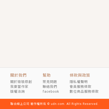
短劇原著｜《離婚後，禁欲大佬爬墻偷吻小孕妻》坊間
傳聞，顧總沒有太太、不需要情人，卻寵愛著他的私人
醫生？！
穿越｜《穿越遠古後成了野人娘子》你好，一起爬山
嗎？被男友推下山，直接穿越到遠古時代的那種......
關於我們
幫助
條款與政策
關於琅琅原創
常見問題
隱私權聲明
我要當作家
聯絡我們
會員服務條款
版權洽詢
facebook
數位商品服務條款
聯合線上公司 著作權所有 © udn.com. All Rights Reserved.