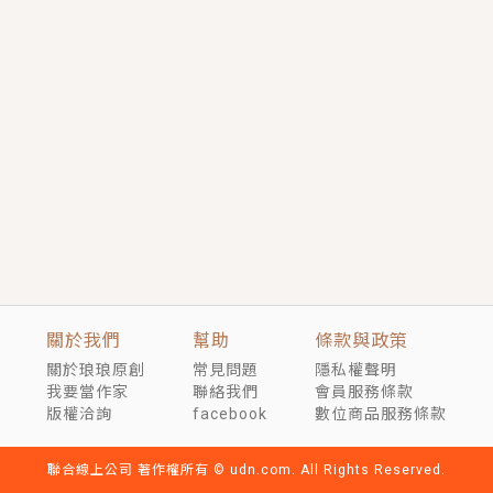
短劇原著｜《離婚後，禁欲大佬爬墻偷吻小孕妻》坊間
傳聞，顧總沒有太太、不需要情人，卻寵愛著他的私人
醫生？！
穿越｜《穿越遠古後成了野人娘子》你好，一起爬山
嗎？被男友推下山，直接穿越到遠古時代的那種......
關於我們
幫助
條款與政策
關於琅琅原創
常見問題
隱私權聲明
我要當作家
聯絡我們
會員服務條款
版權洽詢
facebook
數位商品服務條款
聯合線上公司 著作權所有 © udn.com. All Rights Reserved.