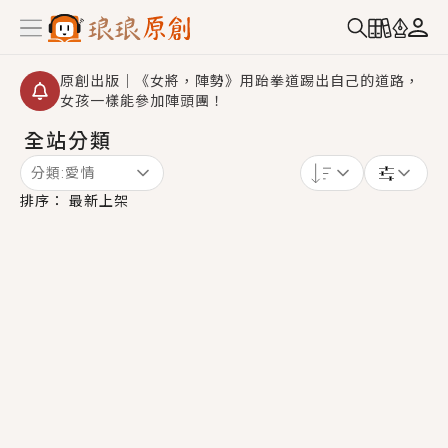
原創出版｜《女將，陣勢》用跆拳道踢出自己的道路，
女孩一樣能參加陣頭團！
全站分類
創,作家招募｜華文小說創作首選！有機會獲得豐富廣宣
資源、專屬服務與獨享福利！
分類:
愛情
小編心動書單｜《離婚你提的，二婚嫁大佬，你哭什
排序：
最新上架
麼？》追妻火葬場！前夫失憶移情別戀，她頭也不回找
新歡，他居然還後悔了？
GL｜《夏日與檸檬與重疊世界》炎熱的夏日、檸檬的香
氣、互相愛慕的兩位少女，今夏最推純愛GL漫畫！
BL｜《費洛蒙中毒》救命！特殊費洛蒙體質世界觀，無
法抗拒的吸引力，已中毒Σ>―(〃°ω°〃)♡→
OMG你嚇到我了｜《陰陽鬼店》上班族買了房子模型，
但現實中買下的竟是屬於他的停屍櫃？！
言情｜《國語推行員》每個人心中都有一個連自己也無
法改變的永恆， 他的一生將不由自主追逐著她……