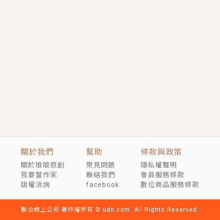
言情｜《國語推行員》每個人心中都有一個連自己也無
法改變的永恆， 他的一生將不由自主追逐著她……
短劇原著｜《離婚後，禁欲大佬爬墻偷吻小孕妻》坊間
傳聞，顧總沒有太太、不需要情人，卻寵愛著他的私人
醫生？！
穿越｜《穿越遠古後成了野人娘子》你好，一起爬山
嗎？被男友推下山，直接穿越到遠古時代的那種......
關於我們
幫助
條款與政策
關於琅琅原創
常見問題
隱私權聲明
我要當作家
聯絡我們
會員服務條款
版權洽詢
facebook
數位商品服務條款
聯合線上公司 著作權所有 © udn.com. All Rights Reserved.