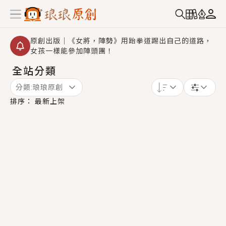
原創出版｜《女將，陣勢》用跆拳道踢出自己的道路，
女孩一樣能參加陣頭團！
全站分類
【重要公告】2026 城鎮韌性演習提醒～中部（8/10
14:30 ~ 15:00）及北部（8/13 14:30 ~ 15:00）將進
分類:
琅琅原創
行「行動網路降速」演練，點擊查看詳細資訊＞＞
創,作家招募｜華文小說創作首選！有機會獲得豐富廣宣
排序：
最新上架
資源、專屬服務與獨享福利！
小編心動書單｜《離婚你提的，二婚嫁大佬，你哭什
麼？》追妻火葬場！前夫失憶移情別戀，她頭也不回找
新歡，他居然還後悔了？
GL｜《夏日與檸檬與重疊世界》炎熱的夏日、檸檬的香
氣、互相愛慕的兩位少女，今夏最推純愛GL漫畫！
BL｜《費洛蒙中毒》救命！特殊費洛蒙體質世界觀，無
法抗拒的吸引力，已中毒Σ>―(〃°ω°〃)♡→
OMG你嚇到我了｜《陰陽鬼店》上班族買了房子模型，
但現實中買下的竟是屬於他的停屍櫃？！