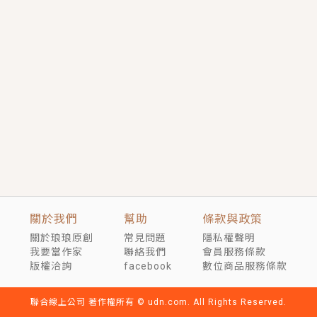
短劇原著｜《離婚後，禁欲大佬爬墻偷吻小孕妻》坊間
傳聞，顧總沒有太太、不需要情人，卻寵愛著他的私人
醫生？！
穿越｜《穿越遠古後成了野人娘子》你好，一起爬山
嗎？被男友推下山，直接穿越到遠古時代的那種......
關於我們
幫助
條款與政策
關於琅琅原創
常見問題
隱私權聲明
我要當作家
聯絡我們
會員服務條款
版權洽詢
facebook
數位商品服務條款
聯合線上公司 著作權所有 © udn.com. All Rights Reserved.