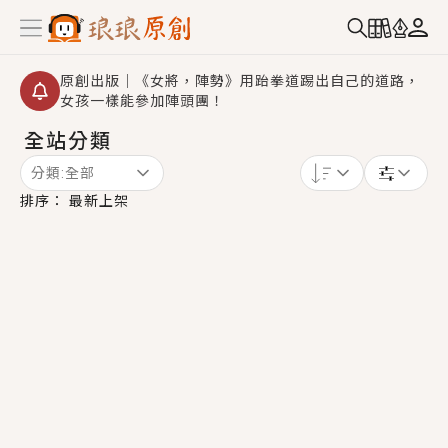
原創出版｜《女將，陣勢》用跆拳道踢出自己的道路，
女孩一樣能參加陣頭團！
全站分類
創,作家招募｜華文小說創作首選！有機會獲得豐富廣宣
資源、專屬服務與獨享福利！
分類:
全部
小編心動書單｜《離婚你提的，二婚嫁大佬，你哭什
排序：
最新上架
麼？》追妻火葬場！前夫失憶移情別戀，她頭也不回找
新歡，他居然還後悔了？
GL｜《夏日與檸檬與重疊世界》炎熱的夏日、檸檬的香
氣、互相愛慕的兩位少女，今夏最推純愛GL漫畫！
BL｜《費洛蒙中毒》救命！特殊費洛蒙體質世界觀，無
法抗拒的吸引力，已中毒Σ>―(〃°ω°〃)♡→
OMG你嚇到我了｜《陰陽鬼店》上班族買了房子模型，
但現實中買下的竟是屬於他的停屍櫃？！
言情｜《國語推行員》每個人心中都有一個連自己也無
法改變的永恆， 他的一生將不由自主追逐著她……