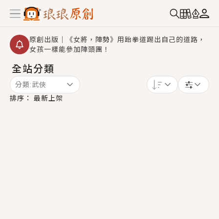
原創出版｜《女將，陣勢》用跆拳道踢出自己的道路，
女孩一樣能參加陣頭團！
全站分類
創,作家招募｜華文小說創作首選！有機會獲得豐富廣宣
資源、專屬服務與獨享福利！
分類:
武俠
小編心動書單｜《離婚你提的，二婚嫁大佬，你哭什
排序：
最新上架
麼？》追妻火葬場！前夫失憶移情別戀，她頭也不回找
新歡，他居然還後悔了？
GL｜《夏日與檸檬與重疊世界》炎熱的夏日、檸檬的香
氣、互相愛慕的兩位少女，今夏最推純愛GL漫畫！
BL｜《費洛蒙中毒》救命！特殊費洛蒙體質世界觀，無
法抗拒的吸引力，已中毒Σ>―(〃°ω°〃)♡→
OMG你嚇到我了｜《陰陽鬼店》上班族買了房子模型，
但現實中買下的竟是屬於他的停屍櫃？！
言情｜《國語推行員》每個人心中都有一個連自己也無
法改變的永恆， 他的一生將不由自主追逐著她……