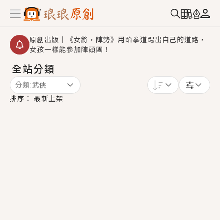
原創出版｜《女將，陣勢》用跆拳道踢出自己的道路，
女孩一樣能參加陣頭團！
全站分類
創,作家招募｜華文小說創作首選！有機會獲得豐富廣宣
資源、專屬服務與獨享福利！
分類:
武俠
小編心動書單｜《離婚你提的，二婚嫁大佬，你哭什
排序：
最新上架
麼？》追妻火葬場！前夫失憶移情別戀，她頭也不回找
新歡，他居然還後悔了？
GL｜《夏日與檸檬與重疊世界》炎熱的夏日、檸檬的香
氣、互相愛慕的兩位少女，今夏最推純愛GL漫畫！
BL｜《費洛蒙中毒》救命！特殊費洛蒙體質世界觀，無
法抗拒的吸引力，已中毒Σ>―(〃°ω°〃)♡→
OMG你嚇到我了｜《陰陽鬼店》上班族買了房子模型，
但現實中買下的竟是屬於他的停屍櫃？！
言情｜《國語推行員》每個人心中都有一個連自己也無
法改變的永恆， 他的一生將不由自主追逐著她……