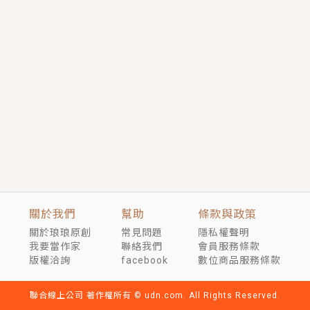
短劇原著｜《離婚後，禁欲大佬爬墻偷吻小孕妻》坊間
傳聞，顧總沒有太太、不需要情人，卻寵愛著他的私人
醫生？！
穿越｜《穿越遠古後成了野人娘子》你好，一起爬山
嗎？被男友推下山，直接穿越到遠古時代的那種......
關於我們
幫助
條款與政策
關於琅琅原創
常見問題
隱私權聲明
我要當作家
聯絡我們
會員服務條款
版權洽詢
facebook
數位商品服務條款
聯合線上公司 著作權所有 © udn.com. All Rights Reserved.