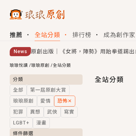
推薦
全站分類
排行榜
成為創作家
原創出版｜《女將，陣勢》用跆拳道踢出
News
創,作家招募｜華文小說創作首選！有機
琅琅悅讀
/
琅琅原創
/
全站分類
小編心動書單｜《離婚你提的，二婚嫁大
全站分類
分類
全部
第一屆原創大賞
GL｜《夏日與檸檬與重疊世界》炎熱的
琅琅原創
愛情
恐怖
✕
BL｜《費洛蒙中毒》救命！特殊費洛蒙體質
犯罪
異想
武俠
寫實
OMG你嚇到我了｜《陰陽鬼店》上班族
LGBT+
漫畫
言情｜《國語推行員》每個人心中都有一
條件篩選