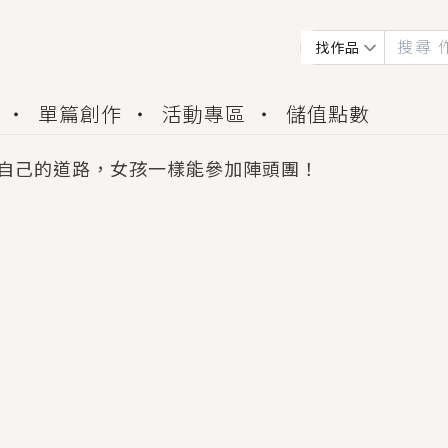
找作品
單篇創作
活動專區
儲值點數
自己的道路，女孩一樣能參加陣頭團！
會獲得豐富廣宣資源、專屬服務與獨享福利！
佬，你哭什麼？》追妻火葬場！前夫失憶移情別戀，
夏日、檸檬的香氣、互相愛慕的兩位少女，今夏最推純愛
世界觀，無法抗拒的吸引力，已中毒Σ>―(〃°ω°〃)
買了房子模型，但現實中買下的竟是屬於他的停屍櫃？
個連自己也無法改變的永恆， 他的一生將不由自主追逐