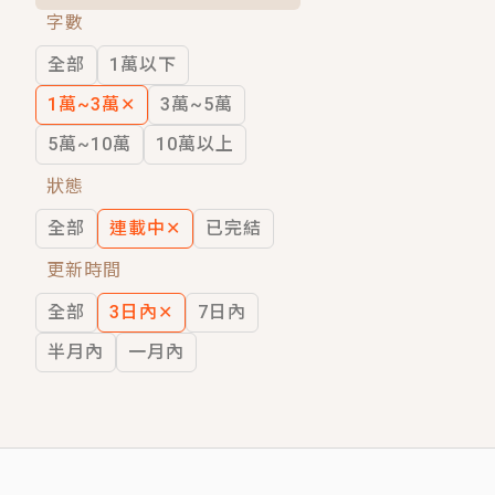
字數
短劇原著｜《離婚後，禁欲大佬爬墻偷吻
全部
1萬以下
穿越｜《穿越遠古後成了野人娘子》你好，
1萬~3萬
✕
3萬~5萬
5萬~10萬
10萬以上
狀態
全部
連載中
✕
已完結
更新時間
全部
3日內
✕
7日內
半月內
一月內