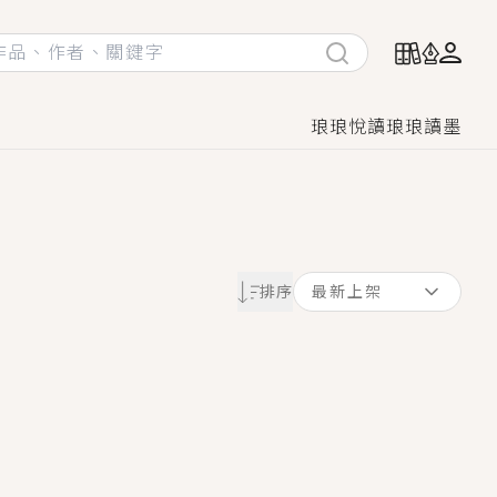
琅琅悅讀
琅琅讀墨
她頭也不回找新歡，他居然還後悔了？
排序
最新上架
GL漫畫！
♡→
！
著她……