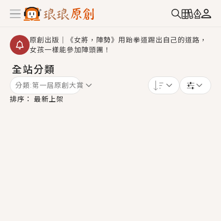
原創出版｜《女將，陣勢》用跆拳道踢出自己的道路，
女孩一樣能參加陣頭團！
全站分類
創,作家招募｜華文小說創作首選！有機會獲得豐富廣宣
資源、專屬服務與獨享福利！
分類:
第一屆原創大賞
小編心動書單｜《離婚你提的，二婚嫁大佬，你哭什
排序：
最新上架
麼？》追妻火葬場！前夫失憶移情別戀，她頭也不回找
新歡，他居然還後悔了？
GL｜《夏日與檸檬與重疊世界》炎熱的夏日、檸檬的香
氣、互相愛慕的兩位少女，今夏最推純愛GL漫畫！
BL｜《費洛蒙中毒》救命！特殊費洛蒙體質世界觀，無
法抗拒的吸引力，已中毒Σ>―(〃°ω°〃)♡→
OMG你嚇到我了｜《陰陽鬼店》上班族買了房子模型，
但現實中買下的竟是屬於他的停屍櫃？！
言情｜《國語推行員》每個人心中都有一個連自己也無
法改變的永恆， 他的一生將不由自主追逐著她……