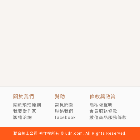
短劇原著｜《離婚後，禁欲大佬爬墻偷吻小孕妻》坊間
傳聞，顧總沒有太太、不需要情人，卻寵愛著他的私人
醫生？！
穿越｜《穿越遠古後成了野人娘子》你好，一起爬山
嗎？被男友推下山，直接穿越到遠古時代的那種......
關於我們
幫助
條款與政策
關於琅琅原創
常見問題
隱私權聲明
我要當作家
聯絡我們
會員服務條款
版權洽詢
facebook
數位商品服務條款
聯合線上公司 著作權所有 © udn.com. All Rights Reserved.