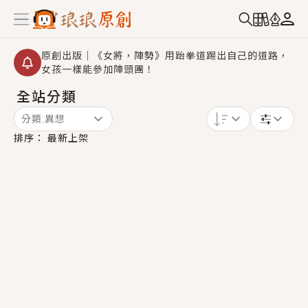
原創出版｜《女將，陣勢》用跆拳道踢出自己的道路，
女孩一樣能參加陣頭團！
全站分類
創,作家招募｜華文小說創作首選！有機會獲得豐富廣宣
資源、專屬服務與獨享福利！
分類:
異想
小編心動書單｜《離婚你提的，二婚嫁大佬，你哭什
排序：
最新上架
麼？》追妻火葬場！前夫失憶移情別戀，她頭也不回找
新歡，他居然還後悔了？
GL｜《夏日與檸檬與重疊世界》炎熱的夏日、檸檬的香
氣、互相愛慕的兩位少女，今夏最推純愛GL漫畫！
BL｜《費洛蒙中毒》救命！特殊費洛蒙體質世界觀，無
法抗拒的吸引力，已中毒Σ>―(〃°ω°〃)♡→
OMG你嚇到我了｜《陰陽鬼店》上班族買了房子模型，
但現實中買下的竟是屬於他的停屍櫃？！
言情｜《國語推行員》每個人心中都有一個連自己也無
法改變的永恆， 他的一生將不由自主追逐著她……