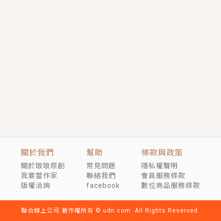
短劇原著｜《離婚後，禁欲大佬爬墻偷吻小孕妻》坊間
傳聞，顧總沒有太太、不需要情人，卻寵愛著他的私人
醫生？！
穿越｜《穿越遠古後成了野人娘子》你好，一起爬山
嗎？被男友推下山，直接穿越到遠古時代的那種......
關於我們
幫助
條款與政策
關於琅琅原創
常見問題
隱私權聲明
我要當作家
聯絡我們
會員服務條款
版權洽詢
facebook
數位商品服務條款
聯合線上公司 著作權所有 © udn.com. All Rights Reserved.