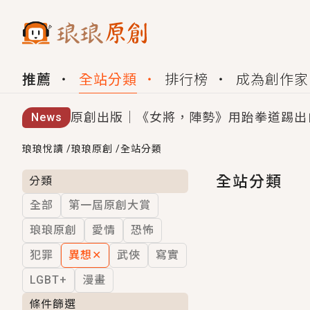
推薦
全站分類
排行榜
成為創作家
原創出版｜《女將，陣勢》用跆拳道踢出
News
創,作家招募｜華文小說創作首選！有機
琅琅悅讀
/
琅琅原創
/
全站分類
小編心動書單｜《離婚你提的，二婚嫁大
全站分類
分類
全部
第一屆原創大賞
GL｜《夏日與檸檬與重疊世界》炎熱的
琅琅原創
愛情
恐怖
BL｜《費洛蒙中毒》救命！特殊費洛蒙體質
犯罪
異想
✕
武俠
寫實
OMG你嚇到我了｜《陰陽鬼店》上班族
LGBT+
漫畫
言情｜《國語推行員》每個人心中都有一
條件篩選