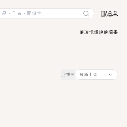
琅琅悅讀
琅琅讀墨
她頭也不回找新歡，他居然還後悔了？
排序
最新上架
GL漫畫！
♡→
！
著她……