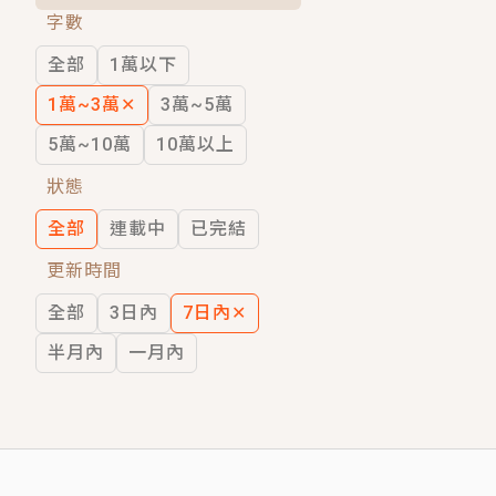
字數
短劇原著｜《離婚後，禁欲大佬爬墻偷吻
全部
1萬以下
穿越｜《穿越遠古後成了野人娘子》你好，
1萬~3萬
✕
3萬~5萬
5萬~10萬
10萬以上
狀態
全部
連載中
已完結
更新時間
全部
3日內
7日內
✕
半月內
一月內