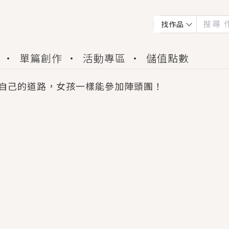
找作品
單篇創作
活動專區
儲值點數
自己的道路，女孩一樣能參加陣頭團！
會獲得豐富廣宣資源、專屬服務與獨享福利！
佬，你哭什麼？》追妻火葬場！前夫失憶移情別戀，
夏日、檸檬的香氣、互相愛慕的兩位少女，今夏最推純愛
世界觀，無法抗拒的吸引力，已中毒Σ>―(〃°ω°〃)
買了房子模型，但現實中買下的竟是屬於他的停屍櫃？
個連自己也無法改變的永恆， 他的一生將不由自主追逐