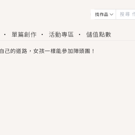
找作品
單篇創作
活動專區
儲值點數
自己的道路，女孩一樣能參加陣頭團！
會獲得豐富廣宣資源、專屬服務與獨享福利！
佬，你哭什麼？》追妻火葬場！前夫失憶移情別戀，
夏日、檸檬的香氣、互相愛慕的兩位少女，今夏最推純愛
世界觀，無法抗拒的吸引力，已中毒Σ>―(〃°ω°〃)
買了房子模型，但現實中買下的竟是屬於他的停屍櫃？
個連自己也無法改變的永恆， 他的一生將不由自主追逐