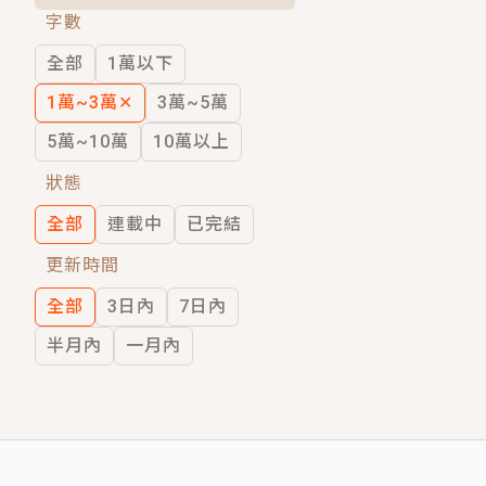
字數
短劇原著｜《離婚後，禁欲大佬爬墻偷吻
全部
1萬以下
穿越｜《穿越遠古後成了野人娘子》你好，
1萬~3萬
✕
3萬~5萬
5萬~10萬
10萬以上
狀態
全部
連載中
已完結
更新時間
全部
3日內
7日內
半月內
一月內