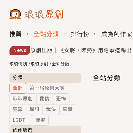
推薦
全站分類
排行榜
成為創作家
原創出版｜《女將，陣勢》用跆拳道踢出
News
創,作家招募｜華文小說創作首選！有機
琅琅悅讀
/
琅琅原創
/
全站分類
小編心動書單｜《離婚你提的，二婚嫁大
全站分類
分類
全部
第一屆原創大賞
GL｜《夏日與檸檬與重疊世界》炎熱的
琅琅原創
愛情
恐怖
BL｜《費洛蒙中毒》救命！特殊費洛蒙體質
犯罪
異想
武俠
寫實
OMG你嚇到我了｜《陰陽鬼店》上班族
LGBT+
漫畫
言情｜《國語推行員》每個人心中都有一
條件篩選