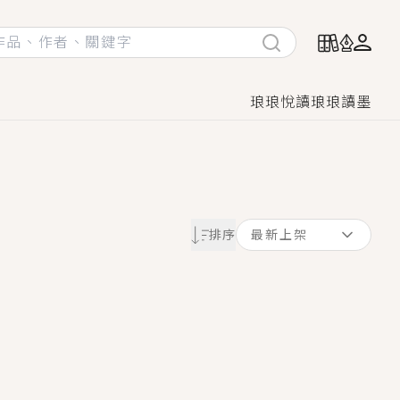
琅琅悅讀
琅琅讀墨
她頭也不回找新歡，他居然還後悔了？
排序
最新上架
GL漫畫！
♡→
！
著她……