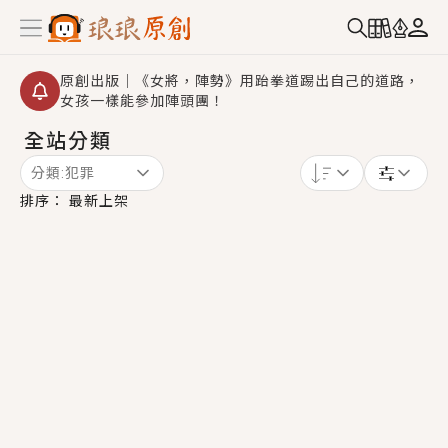
原創出版｜《女將，陣勢》用跆拳道踢出自己的道路，
女孩一樣能參加陣頭團！
全站分類
創,作家招募｜華文小說創作首選！有機會獲得豐富廣宣
資源、專屬服務與獨享福利！
分類:
犯罪
小編心動書單｜《離婚你提的，二婚嫁大佬，你哭什
排序：
最新上架
麼？》追妻火葬場！前夫失憶移情別戀，她頭也不回找
新歡，他居然還後悔了？
GL｜《夏日與檸檬與重疊世界》炎熱的夏日、檸檬的香
氣、互相愛慕的兩位少女，今夏最推純愛GL漫畫！
BL｜《費洛蒙中毒》救命！特殊費洛蒙體質世界觀，無
法抗拒的吸引力，已中毒Σ>―(〃°ω°〃)♡→
OMG你嚇到我了｜《陰陽鬼店》上班族買了房子模型，
但現實中買下的竟是屬於他的停屍櫃？！
言情｜《國語推行員》每個人心中都有一個連自己也無
法改變的永恆， 他的一生將不由自主追逐著她……