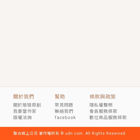
短劇原著｜《離婚後，禁欲大佬爬墻偷吻小孕妻》坊間
傳聞，顧總沒有太太、不需要情人，卻寵愛著他的私人
醫生？！
穿越｜《穿越遠古後成了野人娘子》你好，一起爬山
嗎？被男友推下山，直接穿越到遠古時代的那種......
關於我們
幫助
條款與政策
關於琅琅原創
常見問題
隱私權聲明
我要當作家
聯絡我們
會員服務條款
版權洽詢
facebook
數位商品服務條款
聯合線上公司 著作權所有 © udn.com. All Rights Reserved.