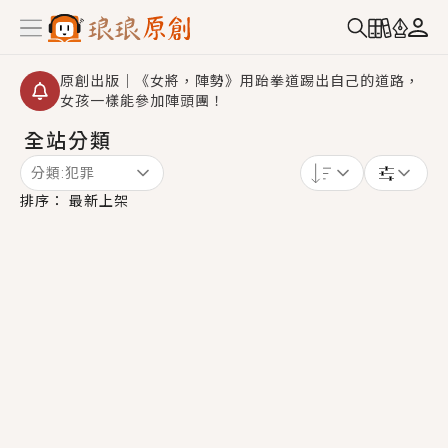
原創出版｜《女將，陣勢》用跆拳道踢出自己的道路，
女孩一樣能參加陣頭團！
全站分類
創,作家招募｜華文小說創作首選！有機會獲得豐富廣宣
資源、專屬服務與獨享福利！
分類:
犯罪
小編心動書單｜《離婚你提的，二婚嫁大佬，你哭什
排序：
最新上架
麼？》追妻火葬場！前夫失憶移情別戀，她頭也不回找
新歡，他居然還後悔了？
GL｜《夏日與檸檬與重疊世界》炎熱的夏日、檸檬的香
氣、互相愛慕的兩位少女，今夏最推純愛GL漫畫！
BL｜《費洛蒙中毒》救命！特殊費洛蒙體質世界觀，無
法抗拒的吸引力，已中毒Σ>―(〃°ω°〃)♡→
OMG你嚇到我了｜《陰陽鬼店》上班族買了房子模型，
但現實中買下的竟是屬於他的停屍櫃？！
言情｜《國語推行員》每個人心中都有一個連自己也無
法改變的永恆， 他的一生將不由自主追逐著她……