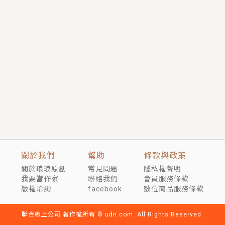
短劇原著｜《離婚後，禁欲大佬爬墻偷吻小孕妻》坊間
傳聞，顧總沒有太太、不需要情人，卻寵愛著他的私人
醫生？！
穿越｜《穿越遠古後成了野人娘子》你好，一起爬山
嗎？被男友推下山，直接穿越到遠古時代的那種......
關於我們
幫助
條款與政策
關於琅琅原創
常見問題
隱私權聲明
我要當作家
聯絡我們
會員服務條款
版權洽詢
facebook
數位商品服務條款
聯合線上公司 著作權所有 © udn.com. All Rights Reserved.