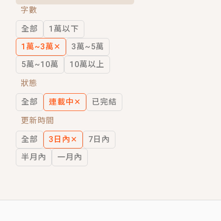
字數
短劇原著｜《離婚後，禁欲大佬爬墻偷吻
全部
1萬以下
穿越｜《穿越遠古後成了野人娘子》你好，
1萬~3萬
✕
3萬~5萬
5萬~10萬
10萬以上
狀態
全部
連載中
✕
已完結
更新時間
全部
3日內
✕
7日內
半月內
一月內