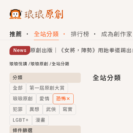
推薦
全站分類
排行榜
成為創作家
原創出版｜《女將，陣勢》用跆拳道踢出
News
創,作家招募｜華文小說創作首選！有機
琅琅悅讀
/
琅琅原創
/
全站分類
小編心動書單｜《離婚你提的，二婚嫁大
全站分類
分類
全部
第一屆原創大賞
GL｜《夏日與檸檬與重疊世界》炎熱的
琅琅原創
愛情
恐怖
✕
BL｜《費洛蒙中毒》救命！特殊費洛蒙體質
犯罪
異想
武俠
寫實
OMG你嚇到我了｜《陰陽鬼店》上班族
LGBT+
漫畫
言情｜《國語推行員》每個人心中都有一
條件篩選