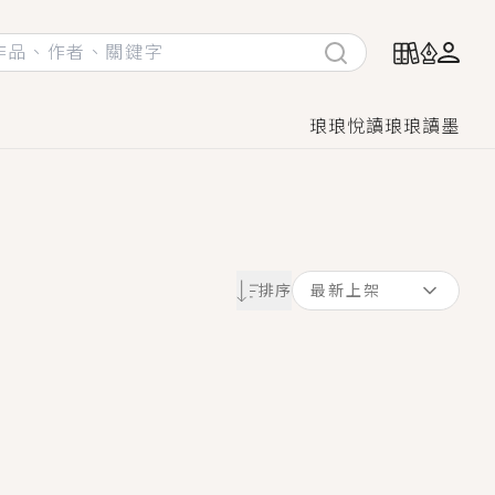
琅琅悅讀
琅琅讀墨
她頭也不回找新歡，他居然還後悔了？
排序
最新上架
GL漫畫！
♡→
！
著她……