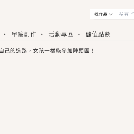
找作品
單篇創作
活動專區
儲值點數
自己的道路，女孩一樣能參加陣頭團！
會獲得豐富廣宣資源、專屬服務與獨享福利！
佬，你哭什麼？》追妻火葬場！前夫失憶移情別戀，
夏日、檸檬的香氣、互相愛慕的兩位少女，今夏最推純愛
世界觀，無法抗拒的吸引力，已中毒Σ>―(〃°ω°〃)
買了房子模型，但現實中買下的竟是屬於他的停屍櫃？
個連自己也無法改變的永恆， 他的一生將不由自主追逐