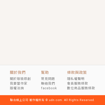
短劇原著｜《離婚後，禁欲大佬爬墻偷吻小孕妻》坊間
傳聞，顧總沒有太太、不需要情人，卻寵愛著他的私人
醫生？！
穿越｜《穿越遠古後成了野人娘子》你好，一起爬山
嗎？被男友推下山，直接穿越到遠古時代的那種......
關於我們
幫助
條款與政策
關於琅琅原創
常見問題
隱私權聲明
我要當作家
聯絡我們
會員服務條款
版權洽詢
facebook
數位商品服務條款
聯合線上公司 著作權所有 © udn.com. All Rights Reserved.