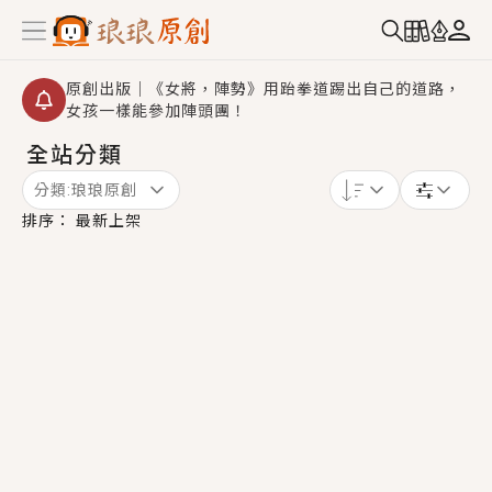
原創出版｜《女將，陣勢》用跆拳道踢出自己的道路，
女孩一樣能參加陣頭團！
全站分類
創,作家招募｜華文小說創作首選！有機會獲得豐富廣宣
資源、專屬服務與獨享福利！
分類:
琅琅原創
小編心動書單｜《離婚你提的，二婚嫁大佬，你哭什
排序：
最新上架
麼？》追妻火葬場！前夫失憶移情別戀，她頭也不回找
新歡，他居然還後悔了？
GL｜《夏日與檸檬與重疊世界》炎熱的夏日、檸檬的香
氣、互相愛慕的兩位少女，今夏最推純愛GL漫畫！
BL｜《費洛蒙中毒》救命！特殊費洛蒙體質世界觀，無
法抗拒的吸引力，已中毒Σ>―(〃°ω°〃)♡→
OMG你嚇到我了｜《陰陽鬼店》上班族買了房子模型，
但現實中買下的竟是屬於他的停屍櫃？！
言情｜《國語推行員》每個人心中都有一個連自己也無
法改變的永恆， 他的一生將不由自主追逐著她……