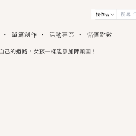
找作品
單篇創作
活動專區
儲值點數
自己的道路，女孩一樣能參加陣頭團！
會獲得豐富廣宣資源、專屬服務與獨享福利！
佬，你哭什麼？》追妻火葬場！前夫失憶移情別戀，
夏日、檸檬的香氣、互相愛慕的兩位少女，今夏最推純愛
世界觀，無法抗拒的吸引力，已中毒Σ>―(〃°ω°〃)
買了房子模型，但現實中買下的竟是屬於他的停屍櫃？
個連自己也無法改變的永恆， 他的一生將不由自主追逐