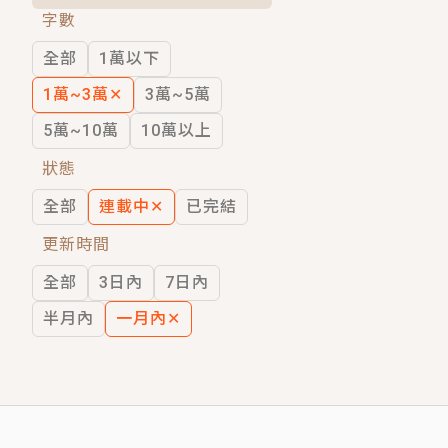
字數
短劇原著｜《離婚後，禁欲大佬爬墻偷吻
全部
1萬以下
穿越｜《穿越遠古後成了野人娘子》你好，
1萬~3萬
✕
3萬~5萬
5萬~10萬
10萬以上
狀態
全部
連載中
✕
已完結
更新時間
全部
3日內
7日內
半月內
一月內
✕