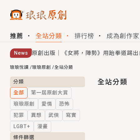
推薦
全站分類
排行榜
成為創作家
原創出版｜《女將，陣勢》用跆拳道踢出
News
創,作家招募｜華文小說創作首選！有機
琅琅悅讀
/
琅琅原創
/
全站分類
小編心動書單｜《離婚你提的，二婚嫁大
全站分類
分類
全部
第一屆原創大賞
GL｜《夏日與檸檬與重疊世界》炎熱的
琅琅原創
愛情
恐怖
BL｜《費洛蒙中毒》救命！特殊費洛蒙體質
犯罪
異想
武俠
寫實
OMG你嚇到我了｜《陰陽鬼店》上班族
LGBT+
漫畫
言情｜《國語推行員》每個人心中都有一
條件篩選