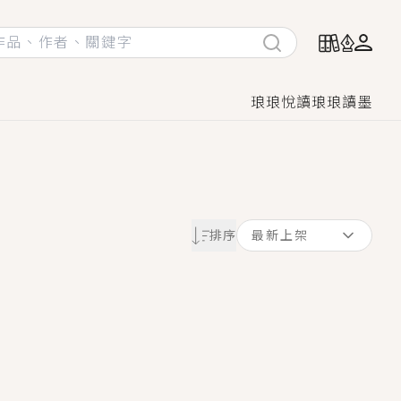
琅琅悅讀
琅琅讀墨
她頭也不回找新歡，他居然還後悔了？
排序
最新上架
GL漫畫！
♡→
！
著她……