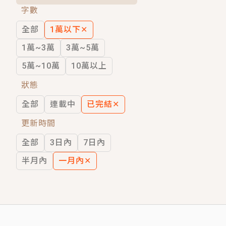
字數
短劇原著｜《離婚後，禁欲大佬爬墻偷吻
全部
1萬以下
✕
穿越｜《穿越遠古後成了野人娘子》你好，
1萬~3萬
3萬~5萬
5萬~10萬
10萬以上
狀態
全部
連載中
已完結
✕
更新時間
全部
3日內
7日內
半月內
一月內
✕