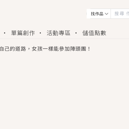
找作品
單篇創作
活動專區
儲值點數
自己的道路，女孩一樣能參加陣頭團！
會獲得豐富廣宣資源、專屬服務與獨享福利！
佬，你哭什麼？》追妻火葬場！前夫失憶移情別戀，
夏日、檸檬的香氣、互相愛慕的兩位少女，今夏最推純愛
世界觀，無法抗拒的吸引力，已中毒Σ>―(〃°ω°〃)
買了房子模型，但現實中買下的竟是屬於他的停屍櫃？
個連自己也無法改變的永恆， 他的一生將不由自主追逐