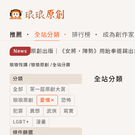
推薦
全站分類
排行榜
成為創作家
原創出版｜《女將，陣勢》用跆拳道踢出
News
創,作家招募｜華文小說創作首選！有機
琅琅悅讀
/
琅琅原創
/
全站分類
小編心動書單｜《離婚你提的，二婚嫁大
全站分類
分類
全部
第一屆原創大賞
GL｜《夏日與檸檬與重疊世界》炎熱的
琅琅原創
愛情
✕
恐怖
BL｜《費洛蒙中毒》救命！特殊費洛蒙體質
犯罪
異想
武俠
寫實
OMG你嚇到我了｜《陰陽鬼店》上班族
LGBT+
漫畫
言情｜《國語推行員》每個人心中都有一
條件篩選