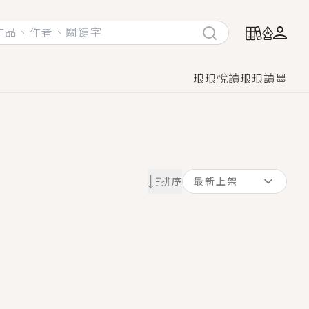
琅琅悅讀
琅琅讀墨
她頭也不回找新歡，他居然還後悔了？
排序
最新上架
GL漫畫！
♡→
！
著她……