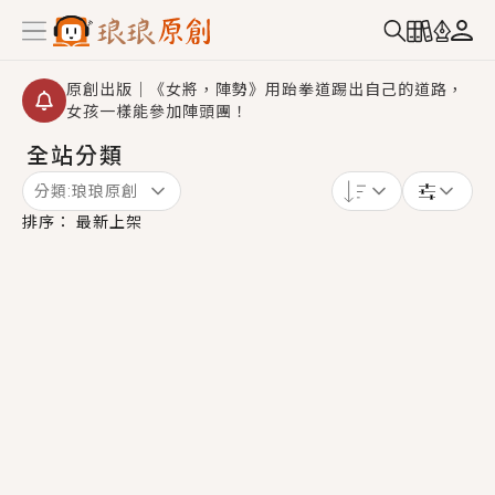
原創出版｜《女將，陣勢》用跆拳道踢出自己的道路，
女孩一樣能參加陣頭團！
全站分類
創,作家招募｜華文小說創作首選！有機會獲得豐富廣宣
資源、專屬服務與獨享福利！
分類:
琅琅原創
小編心動書單｜《離婚你提的，二婚嫁大佬，你哭什
排序：
最新上架
麼？》追妻火葬場！前夫失憶移情別戀，她頭也不回找
新歡，他居然還後悔了？
GL｜《夏日與檸檬與重疊世界》炎熱的夏日、檸檬的香
氣、互相愛慕的兩位少女，今夏最推純愛GL漫畫！
BL｜《費洛蒙中毒》救命！特殊費洛蒙體質世界觀，無
法抗拒的吸引力，已中毒Σ>―(〃°ω°〃)♡→
OMG你嚇到我了｜《陰陽鬼店》上班族買了房子模型，
但現實中買下的竟是屬於他的停屍櫃？！
言情｜《國語推行員》每個人心中都有一個連自己也無
法改變的永恆， 他的一生將不由自主追逐著她……