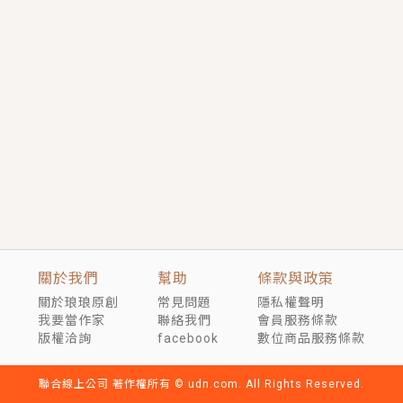
短劇原著｜《離婚後，禁欲大佬爬墻偷吻小孕妻》坊間
傳聞，顧總沒有太太、不需要情人，卻寵愛著他的私人
醫生？！
穿越｜《穿越遠古後成了野人娘子》你好，一起爬山
嗎？被男友推下山，直接穿越到遠古時代的那種......
關於我們
幫助
條款與政策
關於琅琅原創
常見問題
隱私權聲明
我要當作家
聯絡我們
會員服務條款
版權洽詢
facebook
數位商品服務條款
聯合線上公司 著作權所有 © udn.com. All Rights Reserved.