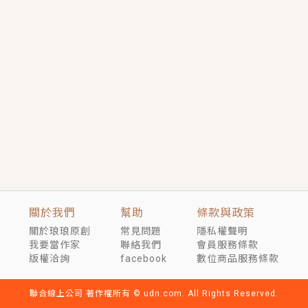
短劇原著｜《離婚後，禁欲大佬爬墻偷吻小孕妻》坊間
傳聞，顧總沒有太太、不需要情人，卻寵愛著他的私人
醫生？！
穿越｜《穿越遠古後成了野人娘子》你好，一起爬山
嗎？被男友推下山，直接穿越到遠古時代的那種......
關於我們
幫助
條款與政策
關於琅琅原創
常見問題
隱私權聲明
我要當作家
聯絡我們
會員服務條款
版權洽詢
facebook
數位商品服務條款
聯合線上公司 著作權所有 © udn.com. All Rights Reserved.