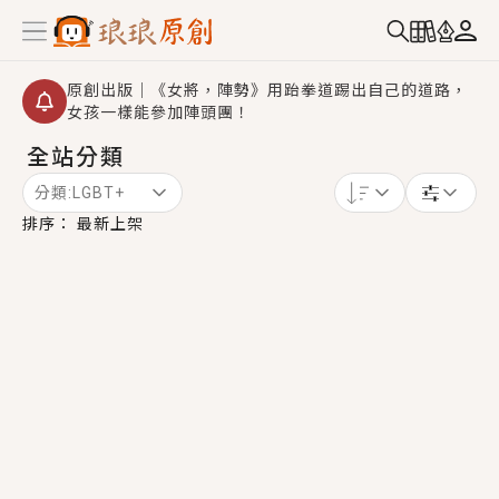
原創出版｜《女將，陣勢》用跆拳道踢出自己的道路，
女孩一樣能參加陣頭團！
全站分類
創,作家招募｜華文小說創作首選！有機會獲得豐富廣宣
資源、專屬服務與獨享福利！
分類:
LGBT+
小編心動書單｜《離婚你提的，二婚嫁大佬，你哭什
排序：
最新上架
麼？》追妻火葬場！前夫失憶移情別戀，她頭也不回找
新歡，他居然還後悔了？
GL｜《夏日與檸檬與重疊世界》炎熱的夏日、檸檬的香
氣、互相愛慕的兩位少女，今夏最推純愛GL漫畫！
BL｜《費洛蒙中毒》救命！特殊費洛蒙體質世界觀，無
法抗拒的吸引力，已中毒Σ>―(〃°ω°〃)♡→
OMG你嚇到我了｜《陰陽鬼店》上班族買了房子模型，
但現實中買下的竟是屬於他的停屍櫃？！
言情｜《國語推行員》每個人心中都有一個連自己也無
法改變的永恆， 他的一生將不由自主追逐著她……