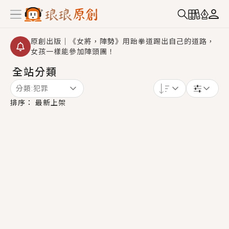
原創出版｜《女將，陣勢》用跆拳道踢出自己的道路，
女孩一樣能參加陣頭團！
全站分類
創,作家招募｜華文小說創作首選！有機會獲得豐富廣宣
資源、專屬服務與獨享福利！
分類:
犯罪
小編心動書單｜《離婚你提的，二婚嫁大佬，你哭什
排序：
最新上架
麼？》追妻火葬場！前夫失憶移情別戀，她頭也不回找
新歡，他居然還後悔了？
GL｜《夏日與檸檬與重疊世界》炎熱的夏日、檸檬的香
氣、互相愛慕的兩位少女，今夏最推純愛GL漫畫！
BL｜《費洛蒙中毒》救命！特殊費洛蒙體質世界觀，無
法抗拒的吸引力，已中毒Σ>―(〃°ω°〃)♡→
OMG你嚇到我了｜《陰陽鬼店》上班族買了房子模型，
但現實中買下的竟是屬於他的停屍櫃？！
言情｜《國語推行員》每個人心中都有一個連自己也無
法改變的永恆， 他的一生將不由自主追逐著她……