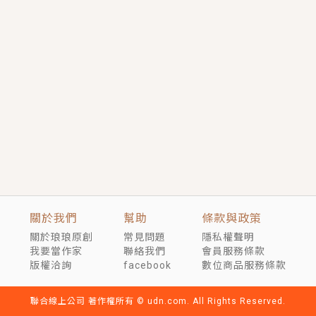
短劇原著｜《離婚後，禁欲大佬爬墻偷吻小孕妻》坊間
傳聞，顧總沒有太太、不需要情人，卻寵愛著他的私人
醫生？！
穿越｜《穿越遠古後成了野人娘子》你好，一起爬山
嗎？被男友推下山，直接穿越到遠古時代的那種......
關於我們
幫助
條款與政策
關於琅琅原創
常見問題
隱私權聲明
我要當作家
聯絡我們
會員服務條款
版權洽詢
facebook
數位商品服務條款
聯合線上公司 著作權所有 © udn.com. All Rights Reserved.