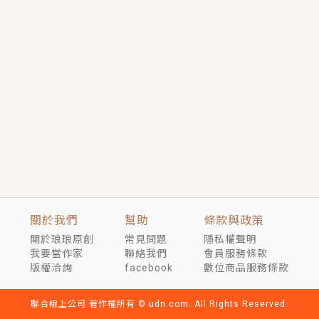
短劇原著｜《離婚後，禁欲大佬爬墻偷吻小孕妻》坊間
傳聞，顧總沒有太太、不需要情人，卻寵愛著他的私人
醫生？！
穿越｜《穿越遠古後成了野人娘子》你好，一起爬山
嗎？被男友推下山，直接穿越到遠古時代的那種......
關於我們
幫助
條款與政策
關於琅琅原創
常見問題
隱私權聲明
我要當作家
聯絡我們
會員服務條款
版權洽詢
facebook
數位商品服務條款
聯合線上公司 著作權所有 © udn.com. All Rights Reserved.