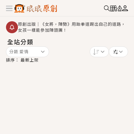
原創出版｜《女將，陣勢》用跆拳道踢出自己的道路，
女孩一樣能參加陣頭團！
全站分類
創,作家招募｜華文小說創作首選！有機會獲得豐富廣宣
資源、專屬服務與獨享福利！
分類:
愛情
小編心動書單｜《離婚你提的，二婚嫁大佬，你哭什
排序：
最新上架
麼？》追妻火葬場！前夫失憶移情別戀，她頭也不回找
新歡，他居然還後悔了？
GL｜《夏日與檸檬與重疊世界》炎熱的夏日、檸檬的香
氣、互相愛慕的兩位少女，今夏最推純愛GL漫畫！
BL｜《費洛蒙中毒》救命！特殊費洛蒙體質世界觀，無
法抗拒的吸引力，已中毒Σ>―(〃°ω°〃)♡→
OMG你嚇到我了｜《陰陽鬼店》上班族買了房子模型，
但現實中買下的竟是屬於他的停屍櫃？！
言情｜《國語推行員》每個人心中都有一個連自己也無
法改變的永恆， 他的一生將不由自主追逐著她……