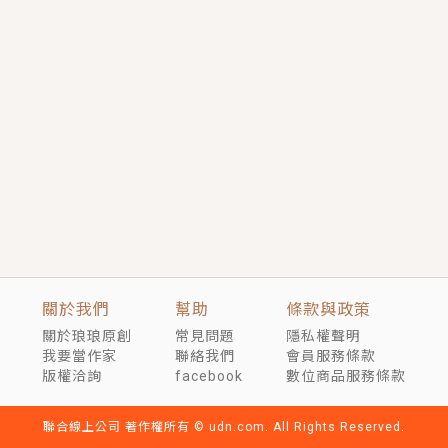
言情｜《國語推行員》每個人心中都有一個連自己也無
法改變的永恆， 他的一生將不由自主追逐著她……
短劇原著｜《離婚後，禁欲大佬爬墻偷吻小孕妻》坊間
傳聞，顧總沒有太太、不需要情人，卻寵愛著他的私人
醫生？！
穿越｜《穿越遠古後成了野人娘子》你好，一起爬山
嗎？被男友推下山，直接穿越到遠古時代的那種......
關於我們
幫助
條款與政策
關於琅琅原創
常見問題
隱私權聲明
我要當作家
聯絡我們
會員服務條款
版權洽詢
facebook
數位商品服務條款
聯合線上公司 著作權所有 © udn.com. All Rights Reserved.