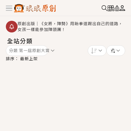
原創出版｜《女將，陣勢》用跆拳道踢出自己的道路，
女孩一樣能參加陣頭團！
全站分類
【重要公告】2026 城鎮韌性演習提醒～中部（8/10
14:30 ~ 15:00）及北部（8/13 14:30 ~ 15:00）將進
分類:
第一屆原創大賞
行「行動網路降速」演練，點擊查看詳細資訊＞＞
創,作家招募｜華文小說創作首選！有機會獲得豐富廣宣
排序：
最新上架
資源、專屬服務與獨享福利！
小編心動書單｜《離婚你提的，二婚嫁大佬，你哭什
麼？》追妻火葬場！前夫失憶移情別戀，她頭也不回找
新歡，他居然還後悔了？
GL｜《夏日與檸檬與重疊世界》炎熱的夏日、檸檬的香
氣、互相愛慕的兩位少女，今夏最推純愛GL漫畫！
BL｜《費洛蒙中毒》救命！特殊費洛蒙體質世界觀，無
法抗拒的吸引力，已中毒Σ>―(〃°ω°〃)♡→
OMG你嚇到我了｜《陰陽鬼店》上班族買了房子模型，
但現實中買下的竟是屬於他的停屍櫃？！