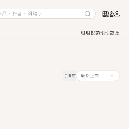
琅琅悅讀
琅琅讀墨
她頭也不回找新歡，他居然還後悔了？
排序
最新上架
GL漫畫！
♡→
！
著她……