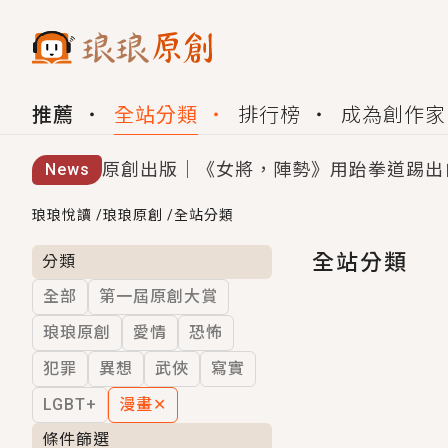
推薦
全站分類
排行榜
成為創作家
原創出版｜《女將，陣勢》用跆拳道踢出
News
創,作家招募｜華文小說創作首選！有機
琅琅悅讀
/
琅琅原創
/
全站分類
小編心動書單｜《離婚你提的，二婚嫁大
全站分類
分類
全部
第一屆原創大賞
GL｜《夏日與檸檬與重疊世界》炎熱的
琅琅原創
愛情
恐怖
BL｜《費洛蒙中毒》救命！特殊費洛蒙體質
犯罪
異想
武俠
寫實
OMG你嚇到我了｜《陰陽鬼店》上班族
LGBT+
漫畫
✕
言情｜《國語推行員》每個人心中都有一
條件篩選