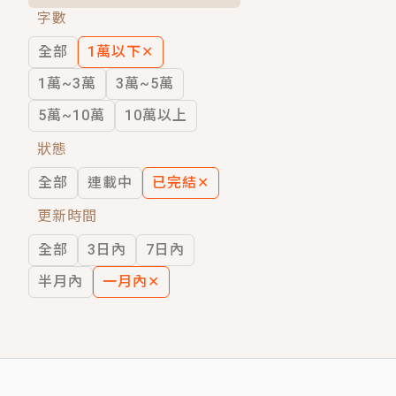
字數
短劇原著｜《離婚後，禁欲大佬爬墻偷吻
全部
1萬以下
✕
穿越｜《穿越遠古後成了野人娘子》你好，
1萬~3萬
3萬~5萬
5萬~10萬
10萬以上
狀態
全部
連載中
已完結
✕
更新時間
全部
3日內
7日內
半月內
一月內
✕