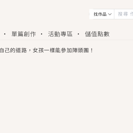
找作品
單篇創作
活動專區
儲值點數
自己的道路，女孩一樣能參加陣頭團！
會獲得豐富廣宣資源、專屬服務與獨享福利！
佬，你哭什麼？》追妻火葬場！前夫失憶移情別戀，
夏日、檸檬的香氣、互相愛慕的兩位少女，今夏最推純愛
世界觀，無法抗拒的吸引力，已中毒Σ>―(〃°ω°〃)
買了房子模型，但現實中買下的竟是屬於他的停屍櫃？
個連自己也無法改變的永恆， 他的一生將不由自主追逐