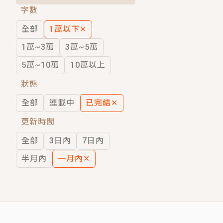
字數
短劇原著｜《離婚後，禁欲大佬爬墻偷吻
全部
1萬以下
✕
穿越｜《穿越遠古後成了野人娘子》你好，
1萬~3萬
3萬~5萬
5萬~10萬
10萬以上
狀態
全部
連載中
已完結
✕
更新時間
全部
3日內
7日內
半月內
一月內
✕