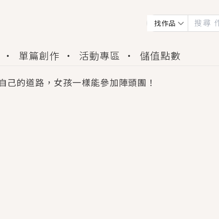
找作品
單篇創作
活動專區
儲值點數
自己的道路，女孩一樣能參加陣頭團！
會獲得豐富廣宣資源、專屬服務與獨享福利！
佬，你哭什麼？》追妻火葬場！前夫失憶移情別戀，
夏日、檸檬的香氣、互相愛慕的兩位少女，今夏最推純愛
世界觀，無法抗拒的吸引力，已中毒Σ>―(〃°ω°〃)
買了房子模型，但現實中買下的竟是屬於他的停屍櫃？
個連自己也無法改變的永恆， 他的一生將不由自主追逐