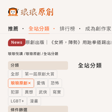
推薦
全站分類
排行榜
成為創作家
原創出版｜《女將，陣勢》用跆拳道踢出
News
創,作家招募｜華文小說創作首選！有機
琅琅悅讀
/
琅琅原創
/
全站分類
小編心動書單｜《離婚你提的，二婚嫁大
全站分類
分類
全部
第一屆原創大賞
GL｜《夏日與檸檬與重疊世界》炎熱的
琅琅原創
✕
愛情
恐怖
BL｜《費洛蒙中毒》救命！特殊費洛蒙體質
犯罪
異想
武俠
寫實
OMG你嚇到我了｜《陰陽鬼店》上班族
LGBT+
漫畫
言情｜《國語推行員》每個人心中都有一
條件篩選