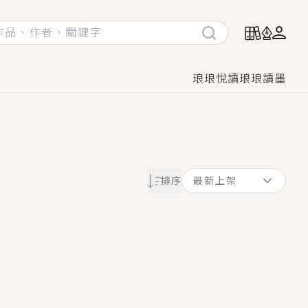
琅琅悅讀
琅琅讀墨
她頭也不回找新歡，他居然還後悔了？
排序
最新上架
GL漫畫！
♡→
！
著她……