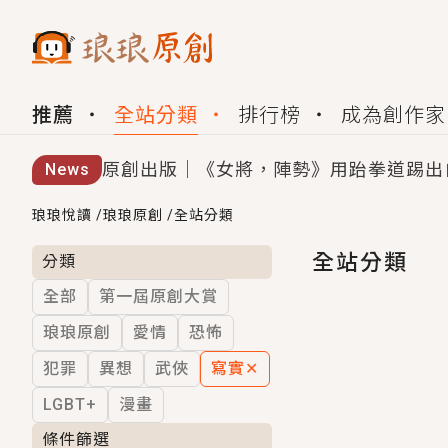
推薦
全站分類
排行榜
成為創作家
原創出版｜《女將，陣勢》用跆拳道踢出
News
創,作家招募｜華文小說創作首選！有機
琅琅悅讀
/
琅琅原創
/
全站分類
小編心動書單｜《離婚你提的，二婚嫁大
全站分類
分類
全部
第一屆原創大賞
GL｜《夏日與檸檬與重疊世界》炎熱的
琅琅原創
愛情
恐怖
BL｜《費洛蒙中毒》救命！特殊費洛蒙體質
犯罪
異想
武俠
寫實
✕
OMG你嚇到我了｜《陰陽鬼店》上班族
LGBT+
漫畫
言情｜《國語推行員》每個人心中都有一
條件篩選