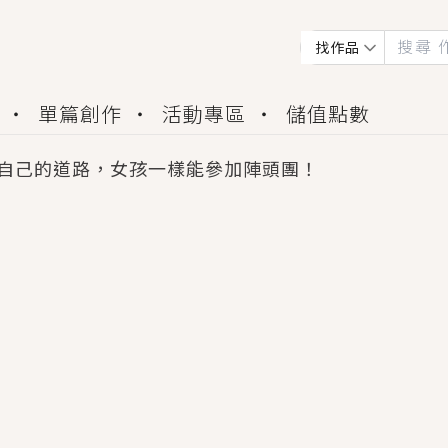
找作品
單篇創作
活動專區
儲值點數
自己的道路，女孩一樣能參加陣頭團！
會獲得豐富廣宣資源、專屬服務與獨享福利！
佬，你哭什麼？》追妻火葬場！前夫失憶移情別戀，
夏日、檸檬的香氣、互相愛慕的兩位少女，今夏最推純愛
世界觀，無法抗拒的吸引力，已中毒Σ>―(〃°ω°〃)
買了房子模型，但現實中買下的竟是屬於他的停屍櫃？
個連自己也無法改變的永恆， 他的一生將不由自主追逐