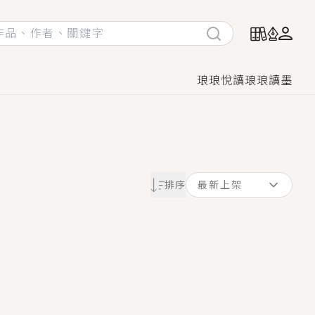
琅琅悅讀
琅琅讀墨
她頭也不回找新歡，他居然還後悔了？
排序
最新上架
GL漫畫！
♡→
！
著她……