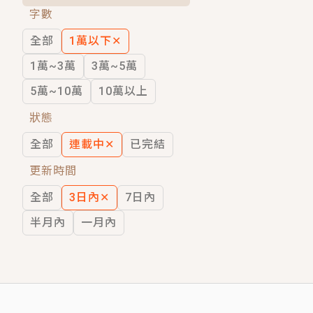
字數
短劇原著｜《離婚後，禁欲大佬爬墻偷吻
全部
1萬以下
✕
穿越｜《穿越遠古後成了野人娘子》你好，
1萬~3萬
3萬~5萬
5萬~10萬
10萬以上
狀態
全部
連載中
✕
已完結
更新時間
全部
3日內
✕
7日內
半月內
一月內