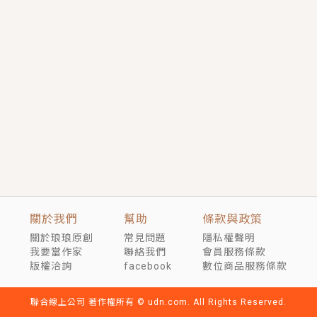
短劇原著｜《離婚後，禁欲大佬爬墻偷吻小孕妻》坊間
傳聞，顧總沒有太太、不需要情人，卻寵愛著他的私人
醫生？！
穿越｜《穿越遠古後成了野人娘子》你好，一起爬山
嗎？被男友推下山，直接穿越到遠古時代的那種......
關於我們
幫助
條款與政策
關於琅琅原創
常見問題
隱私權聲明
我要當作家
聯絡我們
會員服務條款
版權洽詢
facebook
數位商品服務條款
聯合線上公司 著作權所有 © udn.com. All Rights Reserved.