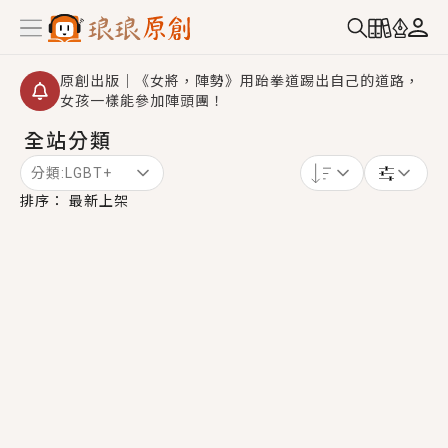
原創出版｜《女將，陣勢》用跆拳道踢出自己的道路，
女孩一樣能參加陣頭團！
全站分類
創,作家招募｜華文小說創作首選！有機會獲得豐富廣宣
資源、專屬服務與獨享福利！
分類:
LGBT+
小編心動書單｜《離婚你提的，二婚嫁大佬，你哭什
排序：
最新上架
麼？》追妻火葬場！前夫失憶移情別戀，她頭也不回找
新歡，他居然還後悔了？
GL｜《夏日與檸檬與重疊世界》炎熱的夏日、檸檬的香
氣、互相愛慕的兩位少女，今夏最推純愛GL漫畫！
BL｜《費洛蒙中毒》救命！特殊費洛蒙體質世界觀，無
法抗拒的吸引力，已中毒Σ>―(〃°ω°〃)♡→
OMG你嚇到我了｜《陰陽鬼店》上班族買了房子模型，
但現實中買下的竟是屬於他的停屍櫃？！
言情｜《國語推行員》每個人心中都有一個連自己也無
法改變的永恆， 他的一生將不由自主追逐著她……