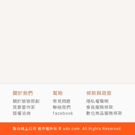
短劇原著｜《離婚後，禁欲大佬爬墻偷吻小孕妻》坊間
傳聞，顧總沒有太太、不需要情人，卻寵愛著他的私人
醫生？！
穿越｜《穿越遠古後成了野人娘子》你好，一起爬山
嗎？被男友推下山，直接穿越到遠古時代的那種......
關於我們
幫助
條款與政策
關於琅琅原創
常見問題
隱私權聲明
我要當作家
聯絡我們
會員服務條款
版權洽詢
facebook
數位商品服務條款
聯合線上公司 著作權所有 © udn.com. All Rights Reserved.