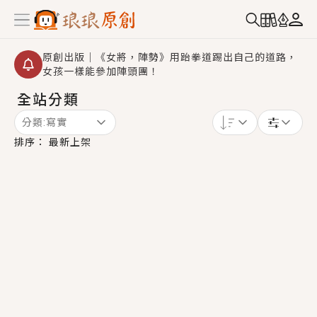
原創出版｜《女將，陣勢》用跆拳道踢出自己的道路，
女孩一樣能參加陣頭團！
全站分類
創,作家招募｜華文小說創作首選！有機會獲得豐富廣宣
資源、專屬服務與獨享福利！
分類:
寫實
小編心動書單｜《離婚你提的，二婚嫁大佬，你哭什
排序：
最新上架
麼？》追妻火葬場！前夫失憶移情別戀，她頭也不回找
新歡，他居然還後悔了？
GL｜《夏日與檸檬與重疊世界》炎熱的夏日、檸檬的香
氣、互相愛慕的兩位少女，今夏最推純愛GL漫畫！
BL｜《費洛蒙中毒》救命！特殊費洛蒙體質世界觀，無
法抗拒的吸引力，已中毒Σ>―(〃°ω°〃)♡→
OMG你嚇到我了｜《陰陽鬼店》上班族買了房子模型，
但現實中買下的竟是屬於他的停屍櫃？！
言情｜《國語推行員》每個人心中都有一個連自己也無
法改變的永恆， 他的一生將不由自主追逐著她……