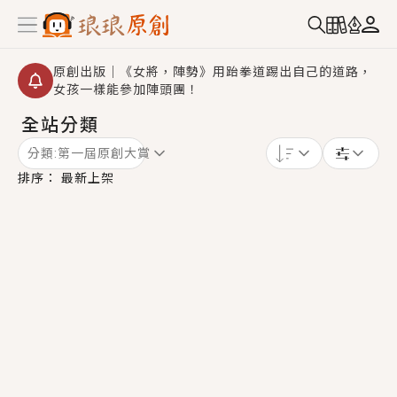
原創出版｜《女將，陣勢》用跆拳道踢出自己的道路，
女孩一樣能參加陣頭團！
全站分類
【重要公告】2026 城鎮韌性演習提醒～中部（8/10
14:30 ~ 15:00）及北部（8/13 14:30 ~ 15:00）將進
分類:
第一屆原創大賞
行「行動網路降速」演練，點擊查看詳細資訊＞＞
創,作家招募｜華文小說創作首選！有機會獲得豐富廣宣
排序：
最新上架
資源、專屬服務與獨享福利！
小編心動書單｜《離婚你提的，二婚嫁大佬，你哭什
麼？》追妻火葬場！前夫失憶移情別戀，她頭也不回找
新歡，他居然還後悔了？
GL｜《夏日與檸檬與重疊世界》炎熱的夏日、檸檬的香
氣、互相愛慕的兩位少女，今夏最推純愛GL漫畫！
BL｜《費洛蒙中毒》救命！特殊費洛蒙體質世界觀，無
法抗拒的吸引力，已中毒Σ>―(〃°ω°〃)♡→
OMG你嚇到我了｜《陰陽鬼店》上班族買了房子模型，
但現實中買下的竟是屬於他的停屍櫃？！