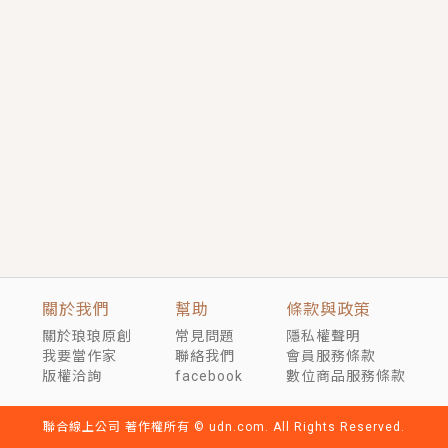
言情｜《國語推行員》每個人心中都有一個連自己也無
法改變的永恆， 他的一生將不由自主追逐著她……
短劇原著｜《離婚後，禁欲大佬爬墻偷吻小孕妻》坊間
傳聞，顧總沒有太太、不需要情人，卻寵愛著他的私人
醫生？！
穿越｜《穿越遠古後成了野人娘子》你好，一起爬山
嗎？被男友推下山，直接穿越到遠古時代的那種......
關於我們
幫助
條款與政策
關於琅琅原創
常見問題
隱私權聲明
我要當作家
聯絡我們
會員服務條款
版權洽詢
facebook
數位商品服務條款
聯合線上公司 著作權所有 © udn.com. All Rights Reserved.