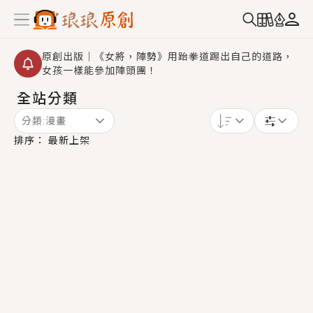
原創出版｜《女將，陣勢》用跆拳道踢出自己的道路，
女孩一樣能參加陣頭團！
全站分類
創,作家招募｜華文小說創作首選！有機會獲得豐富廣宣
資源、專屬服務與獨享福利！
分類:
漫畫
小編心動書單｜《離婚你提的，二婚嫁大佬，你哭什
排序：
最新上架
麼？》追妻火葬場！前夫失憶移情別戀，她頭也不回找
新歡，他居然還後悔了？
GL｜《夏日與檸檬與重疊世界》炎熱的夏日、檸檬的香
氣、互相愛慕的兩位少女，今夏最推純愛GL漫畫！
BL｜《費洛蒙中毒》救命！特殊費洛蒙體質世界觀，無
法抗拒的吸引力，已中毒Σ>―(〃°ω°〃)♡→
OMG你嚇到我了｜《陰陽鬼店》上班族買了房子模型，
但現實中買下的竟是屬於他的停屍櫃？！
言情｜《國語推行員》每個人心中都有一個連自己也無
法改變的永恆， 他的一生將不由自主追逐著她……