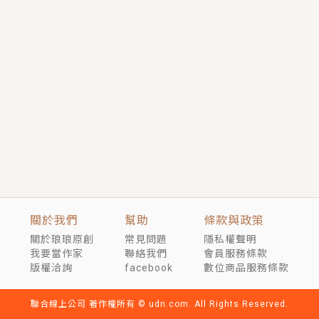
短劇原著｜《離婚後，禁欲大佬爬墻偷吻小孕妻》坊間
傳聞，顧總沒有太太、不需要情人，卻寵愛著他的私人
醫生？！
穿越｜《穿越遠古後成了野人娘子》你好，一起爬山
嗎？被男友推下山，直接穿越到遠古時代的那種......
關於我們
幫助
條款與政策
關於琅琅原創
常見問題
隱私權聲明
我要當作家
聯絡我們
會員服務條款
版權洽詢
facebook
數位商品服務條款
聯合線上公司 著作權所有 © udn.com. All Rights Reserved.