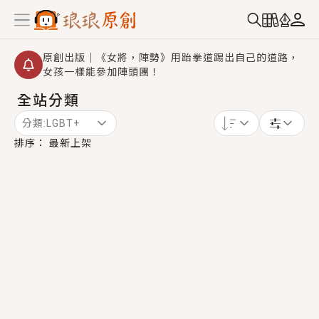
原創出版｜《女將，陣勢》用跆拳道踢出自己的道路，
女孩一樣能參加陣頭團！
全站分類
創,作家招募｜華文小說創作首選！有機會獲得豐富廣宣
資源、專屬服務與獨享福利！
分類:
LGBT+
小編心動書單｜《離婚你提的，二婚嫁大佬，你哭什
排序：
最新上架
麼？》追妻火葬場！前夫失憶移情別戀，她頭也不回找
新歡，他居然還後悔了？
GL｜《夏日與檸檬與重疊世界》炎熱的夏日、檸檬的香
氣、互相愛慕的兩位少女，今夏最推純愛GL漫畫！
BL｜《費洛蒙中毒》救命！特殊費洛蒙體質世界觀，無
法抗拒的吸引力，已中毒Σ>―(〃°ω°〃)♡→
OMG你嚇到我了｜《陰陽鬼店》上班族買了房子模型，
但現實中買下的竟是屬於他的停屍櫃？！
言情｜《國語推行員》每個人心中都有一個連自己也無
法改變的永恆， 他的一生將不由自主追逐著她……