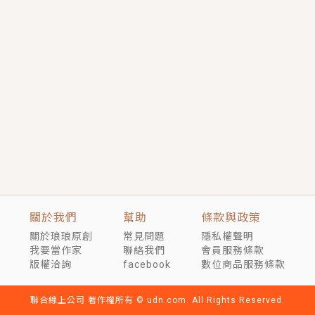
短劇原著｜《離婚後，禁欲大佬爬墻偷吻小孕妻》坊間
傳聞，顧總沒有太太、不需要情人，卻寵愛著他的私人
醫生？！
穿越｜《穿越遠古後成了野人娘子》你好，一起爬山
嗎？被男友推下山，直接穿越到遠古時代的那種......
關於我們
幫助
條款與政策
關於琅琅原創
常見問題
隱私權聲明
我要當作家
聯絡我們
會員服務條款
版權洽詢
facebook
數位商品服務條款
聯合線上公司 著作權所有 © udn.com. All Rights Reserved.