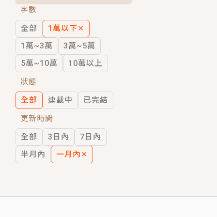
字數
短劇原著｜《離婚後，禁欲大佬爬墻偷吻
全部
1萬以下
✕
穿越｜《穿越遠古後成了野人娘子》你好，
1萬~3萬
3萬~5萬
5萬~10萬
10萬以上
狀態
全部
連載中
已完結
更新時間
全部
3日內
7日內
半月內
一月內
✕