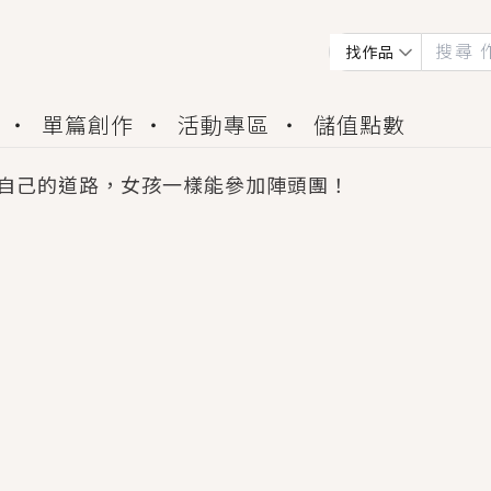
找作品
單篇創作
活動專區
儲值點數
自己的道路，女孩一樣能參加陣頭團！
會獲得豐富廣宣資源、專屬服務與獨享福利！
佬，你哭什麼？》追妻火葬場！前夫失憶移情別戀，
夏日、檸檬的香氣、互相愛慕的兩位少女，今夏最推純愛
世界觀，無法抗拒的吸引力，已中毒Σ>―(〃°ω°〃)
買了房子模型，但現實中買下的竟是屬於他的停屍櫃？
個連自己也無法改變的永恆， 他的一生將不由自主追逐