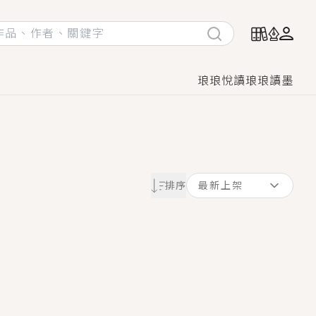
琅琅悅讀
琅琅讀墨
她頭也不回找新歡，他居然還後悔了？
排序
最新上架
GL漫畫！
♡→
！
著她……