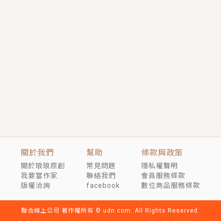
短劇原著｜《離婚後，禁欲大佬爬墻偷吻小孕妻》坊間
傳聞，顧總沒有太太、不需要情人，卻寵愛著他的私人
醫生？！
穿越｜《穿越遠古後成了野人娘子》你好，一起爬山
嗎？被男友推下山，直接穿越到遠古時代的那種......
關於我們
幫助
條款與政策
關於琅琅原創
常見問題
隱私權聲明
我要當作家
聯絡我們
會員服務條款
版權洽詢
facebook
數位商品服務條款
聯合線上公司 著作權所有 © udn.com. All Rights Reserved.