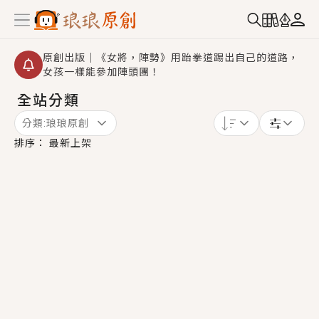
原創出版｜《女將，陣勢》用跆拳道踢出自己的道路，
女孩一樣能參加陣頭團！
全站分類
創,作家招募｜華文小說創作首選！有機會獲得豐富廣宣
資源、專屬服務與獨享福利！
分類:
琅琅原創
小編心動書單｜《離婚你提的，二婚嫁大佬，你哭什
排序：
最新上架
麼？》追妻火葬場！前夫失憶移情別戀，她頭也不回找
新歡，他居然還後悔了？
GL｜《夏日與檸檬與重疊世界》炎熱的夏日、檸檬的香
氣、互相愛慕的兩位少女，今夏最推純愛GL漫畫！
BL｜《費洛蒙中毒》救命！特殊費洛蒙體質世界觀，無
法抗拒的吸引力，已中毒Σ>―(〃°ω°〃)♡→
OMG你嚇到我了｜《陰陽鬼店》上班族買了房子模型，
但現實中買下的竟是屬於他的停屍櫃？！
言情｜《國語推行員》每個人心中都有一個連自己也無
法改變的永恆， 他的一生將不由自主追逐著她……