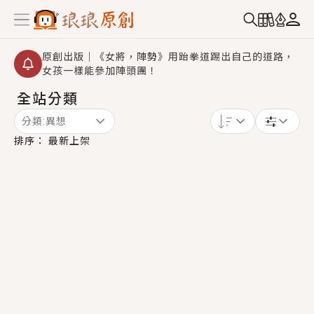
原創出版｜《女將，陣勢》用跆拳道踢出自己的道路，
女孩一樣能參加陣頭團！
全站分類
創,作家招募｜華文小說創作首選！有機會獲得豐富廣宣
資源、專屬服務與獨享福利！
分類:
異想
小編心動書單｜《離婚你提的，二婚嫁大佬，你哭什
排序：
最新上架
麼？》追妻火葬場！前夫失憶移情別戀，她頭也不回找
新歡，他居然還後悔了？
GL｜《夏日與檸檬與重疊世界》炎熱的夏日、檸檬的香
氣、互相愛慕的兩位少女，今夏最推純愛GL漫畫！
BL｜《費洛蒙中毒》救命！特殊費洛蒙體質世界觀，無
法抗拒的吸引力，已中毒Σ>―(〃°ω°〃)♡→
OMG你嚇到我了｜《陰陽鬼店》上班族買了房子模型，
但現實中買下的竟是屬於他的停屍櫃？！
言情｜《國語推行員》每個人心中都有一個連自己也無
法改變的永恆， 他的一生將不由自主追逐著她……