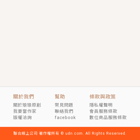
短劇原著｜《離婚後，禁欲大佬爬墻偷吻小孕妻》坊間
傳聞，顧總沒有太太、不需要情人，卻寵愛著他的私人
醫生？！
穿越｜《穿越遠古後成了野人娘子》你好，一起爬山
嗎？被男友推下山，直接穿越到遠古時代的那種......
關於我們
幫助
條款與政策
關於琅琅原創
常見問題
隱私權聲明
我要當作家
聯絡我們
會員服務條款
版權洽詢
facebook
數位商品服務條款
聯合線上公司 著作權所有 © udn.com. All Rights Reserved.