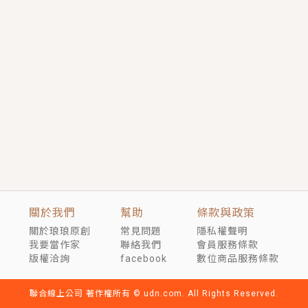
短劇原著｜《離婚後，禁欲大佬爬墻偷吻小孕妻》坊間
傳聞，顧總沒有太太、不需要情人，卻寵愛著他的私人
醫生？！
穿越｜《穿越遠古後成了野人娘子》你好，一起爬山
嗎？被男友推下山，直接穿越到遠古時代的那種......
關於我們
幫助
條款與政策
關於琅琅原創
常見問題
隱私權聲明
我要當作家
聯絡我們
會員服務條款
版權洽詢
facebook
數位商品服務條款
聯合線上公司 著作權所有 © udn.com. All Rights Reserved.