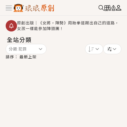
原創出版｜《女將，陣勢》用跆拳道踢出自己的道路，
女孩一樣能參加陣頭團！
全站分類
創,作家招募｜華文小說創作首選！有機會獲得豐富廣宣
資源、專屬服務與獨享福利！
分類:
犯罪
小編心動書單｜《離婚你提的，二婚嫁大佬，你哭什
排序：
最新上架
麼？》追妻火葬場！前夫失憶移情別戀，她頭也不回找
新歡，他居然還後悔了？
GL｜《夏日與檸檬與重疊世界》炎熱的夏日、檸檬的香
氣、互相愛慕的兩位少女，今夏最推純愛GL漫畫！
BL｜《費洛蒙中毒》救命！特殊費洛蒙體質世界觀，無
法抗拒的吸引力，已中毒Σ>―(〃°ω°〃)♡→
OMG你嚇到我了｜《陰陽鬼店》上班族買了房子模型，
但現實中買下的竟是屬於他的停屍櫃？！
言情｜《國語推行員》每個人心中都有一個連自己也無
法改變的永恆， 他的一生將不由自主追逐著她……