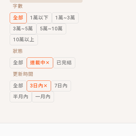
字數
短劇原著｜《離婚後，禁欲大佬爬墻偷吻
全部
1萬以下
1萬~3萬
穿越｜《穿越遠古後成了野人娘子》你好，
3萬~5萬
5萬~10萬
10萬以上
狀態
全部
連載中
✕
已完結
更新時間
全部
3日內
✕
7日內
半月內
一月內