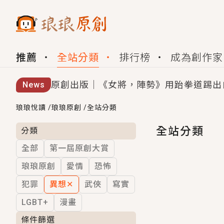
推薦
全站分類
排行榜
成為創作家
原創出版｜《女將，陣勢》用跆拳道踢出
News
創,作家招募｜華文小說創作首選！有機
琅琅悅讀
/
琅琅原創
/
全站分類
小編心動書單｜《離婚你提的，二婚嫁大
全站分類
分類
全部
第一屆原創大賞
GL｜《夏日與檸檬與重疊世界》炎熱的
琅琅原創
愛情
恐怖
BL｜《費洛蒙中毒》救命！特殊費洛蒙體質
犯罪
異想
✕
武俠
寫實
OMG你嚇到我了｜《陰陽鬼店》上班族
LGBT+
漫畫
言情｜《國語推行員》每個人心中都有一
條件篩選