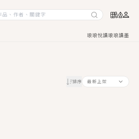
琅琅悅讀
琅琅讀墨
她頭也不回找新歡，他居然還後悔了？
排序
最新上架
GL漫畫！
♡→
！
著她……