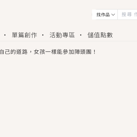
找作品
單篇創作
活動專區
儲值點數
自己的道路，女孩一樣能參加陣頭團！
會獲得豐富廣宣資源、專屬服務與獨享福利！
佬，你哭什麼？》追妻火葬場！前夫失憶移情別戀，
夏日、檸檬的香氣、互相愛慕的兩位少女，今夏最推純愛
世界觀，無法抗拒的吸引力，已中毒Σ>―(〃°ω°〃)
買了房子模型，但現實中買下的竟是屬於他的停屍櫃？
個連自己也無法改變的永恆， 他的一生將不由自主追逐