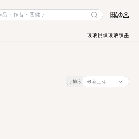
琅琅悅讀
琅琅讀墨
她頭也不回找新歡，他居然還後悔了？
排序
最新上架
GL漫畫！
♡→
！
著她……