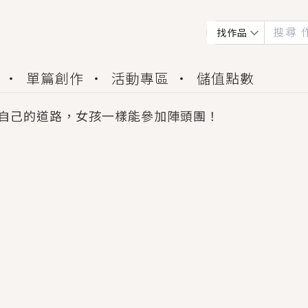
找作品
單篇創作
活動專區
儲值點數
自己的道路，女孩一樣能參加陣頭團！
會獲得豐富廣宣資源、專屬服務與獨享福利！
佬，你哭什麼？》追妻火葬場！前夫失憶移情別戀，
夏日、檸檬的香氣、互相愛慕的兩位少女，今夏最推純愛
世界觀，無法抗拒的吸引力，已中毒Σ>―(〃°ω°〃)
買了房子模型，但現實中買下的竟是屬於他的停屍櫃？
個連自己也無法改變的永恆， 他的一生將不由自主追逐