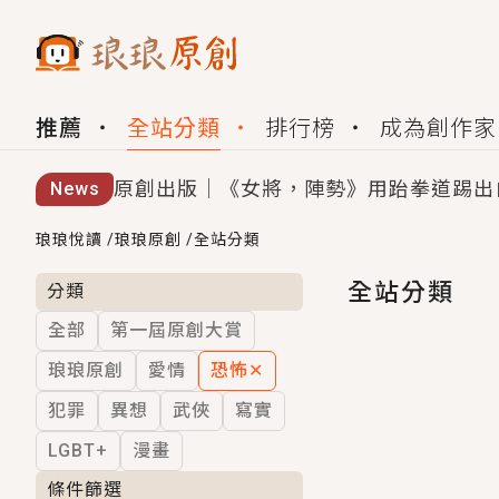
推薦
全站分類
排行榜
成為創作家
原創出版｜《女將，陣勢》用跆拳道踢出
News
創,作家招募｜華文小說創作首選！有機
琅琅悅讀
/
琅琅原創
/
全站分類
小編心動書單｜《離婚你提的，二婚嫁大
全站分類
分類
全部
第一屆原創大賞
GL｜《夏日與檸檬與重疊世界》炎熱的
琅琅原創
愛情
恐怖
✕
BL｜《費洛蒙中毒》救命！特殊費洛蒙體質
犯罪
異想
武俠
寫實
OMG你嚇到我了｜《陰陽鬼店》上班族
LGBT+
漫畫
言情｜《國語推行員》每個人心中都有一
條件篩選