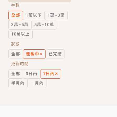
字數
短劇原著｜《離婚後，禁欲大佬爬墻偷吻
全部
1萬以下
1萬~3萬
穿越｜《穿越遠古後成了野人娘子》你好，
3萬~5萬
5萬~10萬
10萬以上
狀態
全部
連載中
✕
已完結
更新時間
全部
3日內
7日內
✕
半月內
一月內