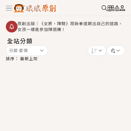
原創出版｜《女將，陣勢》用跆拳道踢出自己的道路，
女孩一樣能參加陣頭團！
全站分類
創,作家招募｜華文小說創作首選！有機會獲得豐富廣宣
資源、專屬服務與獨享福利！
分類:
愛情
小編心動書單｜《離婚你提的，二婚嫁大佬，你哭什
排序：
最新上架
麼？》追妻火葬場！前夫失憶移情別戀，她頭也不回找
新歡，他居然還後悔了？
GL｜《夏日與檸檬與重疊世界》炎熱的夏日、檸檬的香
氣、互相愛慕的兩位少女，今夏最推純愛GL漫畫！
BL｜《費洛蒙中毒》救命！特殊費洛蒙體質世界觀，無
法抗拒的吸引力，已中毒Σ>―(〃°ω°〃)♡→
OMG你嚇到我了｜《陰陽鬼店》上班族買了房子模型，
但現實中買下的竟是屬於他的停屍櫃？！
言情｜《國語推行員》每個人心中都有一個連自己也無
法改變的永恆， 他的一生將不由自主追逐著她……