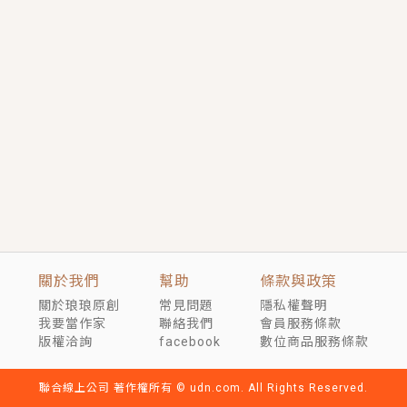
短劇原著｜《離婚後，禁欲大佬爬墻偷吻小孕妻》坊間
傳聞，顧總沒有太太、不需要情人，卻寵愛著他的私人
醫生？！
穿越｜《穿越遠古後成了野人娘子》你好，一起爬山
嗎？被男友推下山，直接穿越到遠古時代的那種......
關於我們
幫助
條款與政策
關於琅琅原創
常見問題
隱私權聲明
我要當作家
聯絡我們
會員服務條款
版權洽詢
facebook
數位商品服務條款
聯合線上公司 著作權所有 © udn.com. All Rights Reserved.